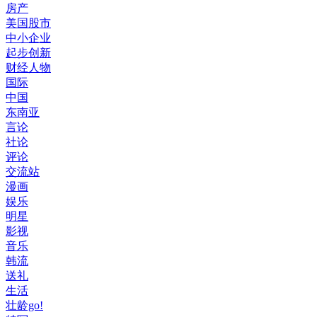
房产
美国股市
中小企业
起步创新
财经人物
国际
中国
东南亚
言论
社论
评论
交流站
漫画
娱乐
明星
影视
音乐
韩流
送礼
生活
壮龄go!