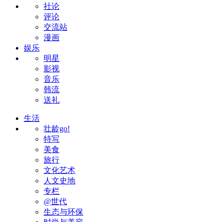
社论
评论
交流站
漫画
娱乐
明星
影视
音乐
韩流
送礼
生活
壮龄go!
特写
美食
旅行
文化艺术
人文史地
专栏
@世代
生态与环保