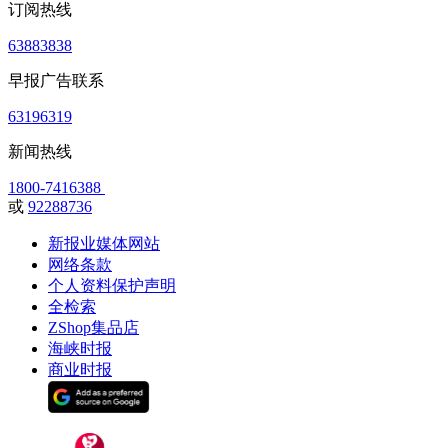
订阅热线
63883838
早报广告联系
63196319
新闻热线
1800-7416388
或
92288736
新报业媒体网站
网络条款
个人资料保护声明
全检索
ZShop集品店
海峡时报
商业时报