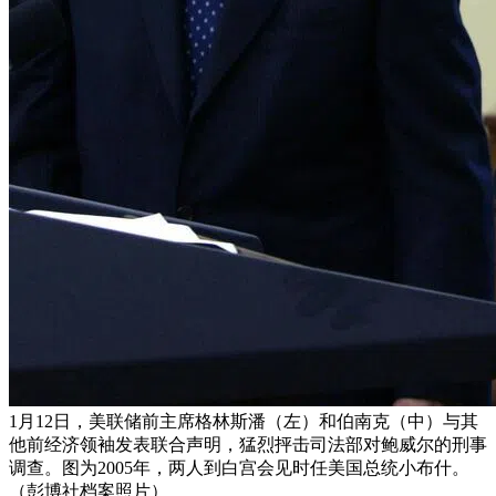
1月12日，美联储前主席格林斯潘（左）和伯南克（中）与其
他前经济领袖发表联合声明，猛烈抨击司法部对鲍威尔的刑事
调查。图为2005年，两人到白宫会见时任美国总统小布什。
（彭博社档案照片）