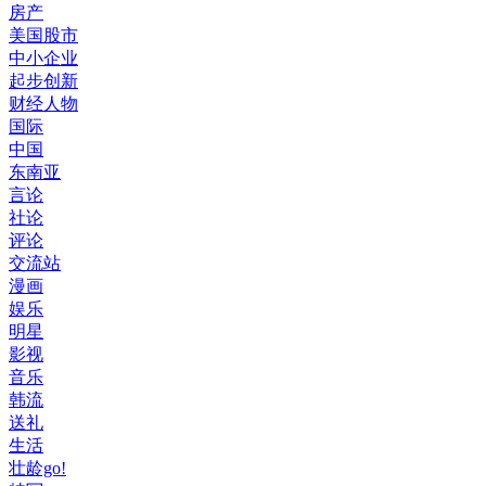
房产
美国股市
中小企业
起步创新
财经人物
国际
中国
东南亚
言论
社论
评论
交流站
漫画
娱乐
明星
影视
音乐
韩流
送礼
生活
壮龄go!