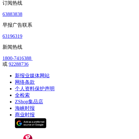
订阅热线
63883838
早报广告联系
63196319
新闻热线
1800-7416388
或
92288736
新报业媒体网站
网络条款
个人资料保护声明
全检索
ZShop集品店
海峡时报
商业时报