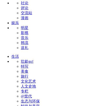
社论
评论
交流站
漫画
娱乐
明星
影视
音乐
韩流
送礼
生活
壮龄go!
特写
美食
旅行
文化艺术
人文史地
专栏
@世代
生态与环保