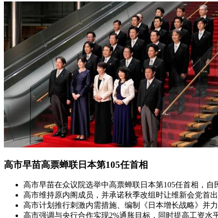
高市早苗高票蝉联日本第105任首相
高市早苗在众议院选举中高票蝉联日本第105任首相，自
高市维持原内阁成员，并承诺秋季改组时让维新会党首出
高市计划推行刺激内需措施、编制《日本增长战略》并力争
高市强调与央行合作实现2%通胀目标，同时提高工资水