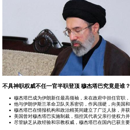
不具神职权威不任一官半职登顶 穆杰塔巴究竟是谁
穆杰塔巴成为伊朗新任最高领袖，未在政府中担任官职，
他与伊朗伊斯兰革命卫队关系密切，作风强硬，向美国和
穆杰塔巴在情报机构和政治精英间建立了广泛人脉，并获
美国曾对穆杰塔巴实施制裁，指控其代表父亲行使权力并
尽管缺乏从政经验和宗教权威，穆杰塔巴在国内已获主要