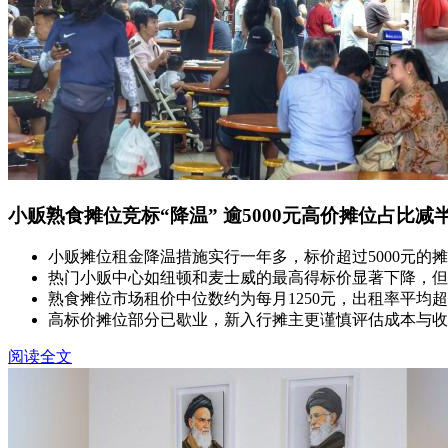
小贩熟食摊位竞标“降温” 逾5000元高价摊位占比减
小贩摊位租金降温措施实行一年多，标价超过5000元的摊
热门小贩中心如纽顿和麦士威的最高得标价显著下降，但
熟食摊位市场租价中位数约为每月1250元，出租率平均超
高标价摊位部分已歇业，新入行摊主更谨慎评估成本与收
阅读全文