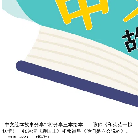
“中文绘本故事分享“”将分享三本绘本——陈帅《和英英一起
送卡》、张蓬洁《胖国王》和邓禄星《他们是不会说的》。
（由PlayFACTO提供）