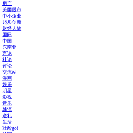
房产
美国股市
中小企业
起步创新
财经人物
国际
中国
东南亚
言论
社论
评论
交流站
漫画
娱乐
明星
影视
音乐
韩流
送礼
生活
壮龄go!