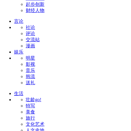
起步创新
财经人物
言论
社论
评论
交流站
漫画
娱乐
明星
影视
音乐
韩流
送礼
生活
壮龄go!
特写
美食
旅行
文化艺术
人文史地