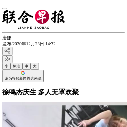
唐婕
发布
/
2020年12月23日 14:32
小
标准
中
大
设为谷歌新闻首选来源
徐鸣杰庆生 多人无罩欢聚