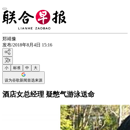
郑靖豫
发布
/
2018年8月4日 15:16
小
标准
中
大
设为谷歌新闻首选来源
酒店女总经理 疑憋气游泳送命