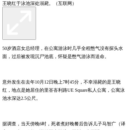
王晓红于泳池深处溺毙。（互联网）
50岁酒店女总经理，在公寓游泳时几乎全程憋气没有探头水
面，过后被发现沉尸池底，怀疑是憋气游泳而送命。
意外发生在去年10月12日晚上7时45分，不幸溺毙的是王晓
红，地点是她居住的里峇峇利路UE Square私人公寓，公寓泳
池水深达2.5公尺。
据调查，当天傍晚6时，死者煮好晚餐后告诉儿子马智广（译