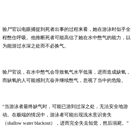
验尸官以电眼捕捉到死者出事的过程来看，她在游泳时似乎全
程憋住呼吸。他推断死者可能高估了她在水中憋气的能力，以
为能游过水深之处而不必换气。
验尸官说，在水中憋气会导致氧气水平低落，进而造成缺氧，
而缺氧的人可能感到亢奋并继续憋气，忽视了当中的危险。
“当游泳者最终缺气时，可能已游到过深之处，无法安全地游
动。在极端的情况中，游泳者可能出现浅水意识丧失
（shallow water blackout），进而完全失去知觉，然后溺毙。”