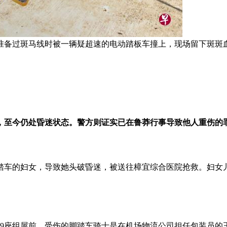
准备过斑马线时被一辆疑超速的电动踏板车撞上，现场留下斑斑
，至今仍处昏迷状态。警方则证实已在鲁莽行事导致他人重伤的
踏车的妇女，导致她头破昏迷，被送往樟宜综合医院抢救。妇女
539座组屋前，受伤的脚踏车骑士是在机场物流公司担任包装员