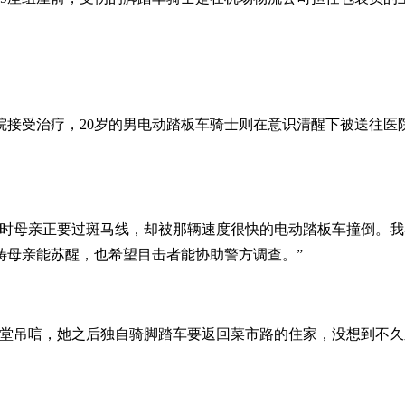
院接受治疗，20岁的男电动踏板车骑士则在意识清醒下被送往医
发时母亲正要过斑马线，却被那辆速度很快的电动踏板车撞倒。
祷母亲能苏醒，也希望目击者能协助警方调查。”
灵堂吊唁，她之后独自骑脚踏车要返回菜市路的住家，没想到不久