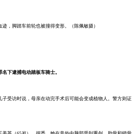
血迹，脚踏车前轮也被撞得变形。（陈佩敏摄）
罪名下逮捕电动踏板车骑士。
儿子受访时说，母亲在动完手术后可能会变成植物人。警方则证
的王美英（65岁）。据悉，她在意外中脑部受到重创，肋骨和锁骨