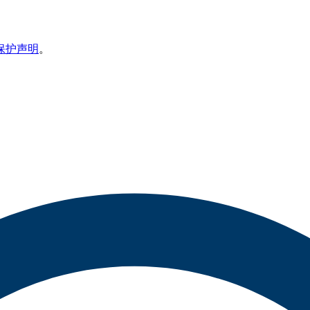
保护声明
。