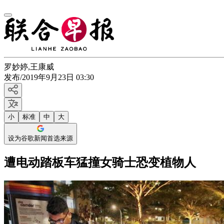
罗妙婷
,
王康威
发布
/
2019年9月23日 03:30
小
标准
中
大
设为谷歌新闻首选来源
遭电动踏板车猛撞女骑士恐变植物人