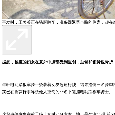
事发时，王美英正在骑脚踏车，准备回返菜市路的住家，却在
据悉，被撞的妇女在意外中脑部受到重创，肋骨和锁骨也骨折
年轻电动踏板车骑士疑载着女友超速行驶，结果撞倒一名骑脚
实已在鲁莽行事导致他人重伤的罪名下逮捕电动踏板车骑士。
这起事件发生在前天晚上10时24分左右，地点是勿洛北3街第