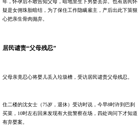
年，怀孕后不敢告知父母，暗地里生下男婴丢弃。也有居民怀
疑是女佣珠胎暗结，为了保住工作隐瞒雇主，产后出此下策狠
心把亲生骨肉抛弃。
居民谴责“父母残忍”
父母亲竟忍心将婴儿丢入垃圾槽，受访居民谴责父母残忍。
住二楼的沈女士（75岁，退休）受访时说，今早8时许到巴刹
买菜，10时左右回来发现有大批警察在场，四处询问下才知道
有弃婴案。