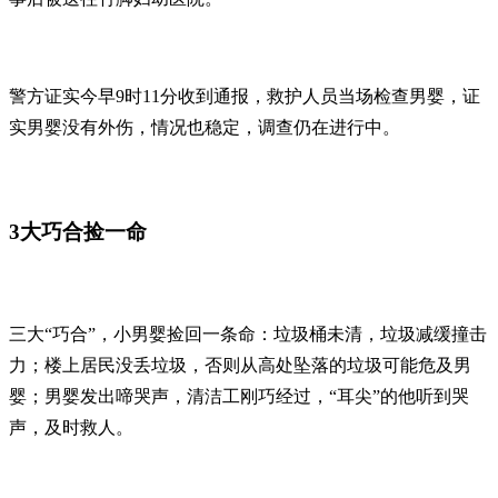
警方证实今早9时11分收到通报，救护人员当场检查男婴，证
实男婴没有外伤，情况也稳定，调查仍在进行中。
3大巧合捡一命
三大“巧合”，小男婴捡回一条命：垃圾桶未清，垃圾减缓撞击
力；楼上居民没丢垃圾，否则从高处坠落的垃圾可能危及男
婴；男婴发出啼哭声，清洁工刚巧经过，“耳尖”的他听到哭
声，及时救人。