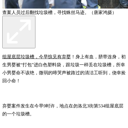
查案人员过后翻找垃圾槽，寻找蛛丝马迹。（唐家鸿摄）
组屋底层垃圾槽，今早惊见有弃婴
！身上有血，脐带连身，初
生男婴被“打包”进白色塑料袋，跟垃圾一样丢在垃圾槽，所幸
小男婴命不该绝，微弱的啼哭声被路过的清洁工听到，侥幸捡
回小命！
弃婴案件发生在今早9时许，地点在勿洛北3街第534组屋底层
的一个垃圾槽。