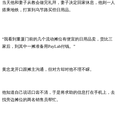
当天他和妻子从教会做完礼拜，妻子决定回家休息，他则一人
搭乘地铁，打算到乌节路买些日用品。
“我看到董厦门前的几个流动摊位有便宜的日用品卖，货比三
家后，到其中一摊准备用PayLah付钱。”
黄忠龙开口跟摊主沟通，但对方却对他不理不睬。
他知道自己说话口齿不清，于是将求助的信息打在手机上，去
找旁边摊位的两名销售员帮忙。