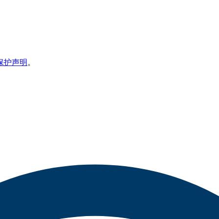
保护声明
。