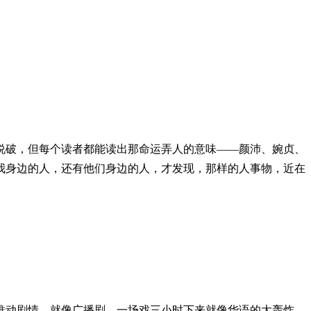
说破，但每个读者都能读出那命运弄人的意味——颜沛、婉贞、
我身边的人，还有他们身边的人，才发现，那样的人事物，近在
推动剧情，就像广播剧，一场戏三小时下来就像华语的大轰炸，