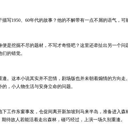
描写1950、60年代的故事？他的不解带有一点不屑的语气，
身便是挖掘不尽的题材，不写才奇怪吧？这里还牵扯出另一个问
他们的错觉。
重逢。这本小说其实并不悲情，剧场版也并未朝着煽情的方向走
外的，小人物生活与安身立命的问题。
地下工作东窗事发，仓促间离开新加坡到马来半岛，准备进入森
，期待故人若能活着走出森林，碰巧经过，上演一场久别重逢。