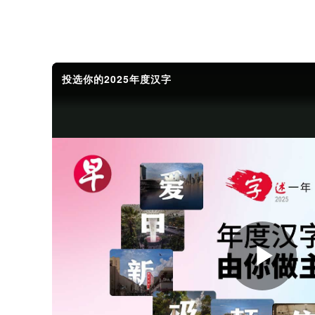
投选你的2025年度汉字
大
家
有
Pla
威