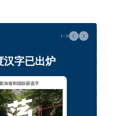
1
/
11
度汉字已出炉
新加坡和国际获选字