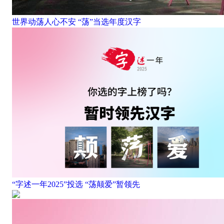
世界动荡人心不安 “荡”当选年度汉字
“字述一年2025”投选 “荡颠爱”暂领先