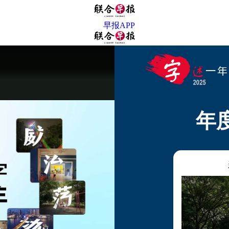
早报APP
年
y