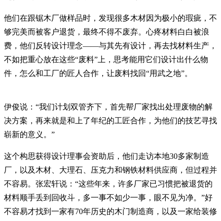
他们在跟锯木厂做样品时，发现很多木材因为极小的瑕疵，不
够完美而被客户退货，最终不得不废弃。心疼材料白白被浪
费，他们反转设计理念——与其先有设计，再去找材料生产，
不如把重心放在这些“废料”上，思考能用它们设计出什么物
件，怎么和工厂的匠人合作，让废料找回“用武之地”。
伊俊说：“我们计划双管齐下，首先帮厂家找出处理废物的解
决方案，再来就是和上了年纪的工匠合作，为他们的技艺寻找
崭新的意义。”
这个构思获得设计理事会资助后，他们走访本地30多家制造
厂，以及木材、大理石、压克力和钢铁材料供应商，但过程并
不容易。张宏轩说：“这些年来，许多厂家已习惯把被退货的
材料顺手丢到回收斗，多一事不如少一事，眼不见为净。”好
不容易才找到一家有70年历史的木门制造商，以及一家给装修