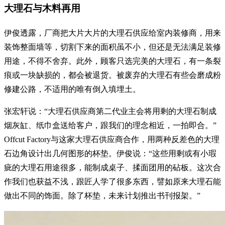
大理石与木料再用
伊俊透露，厂商把大片大片的大理石供应给室内装修商，用来
装饰整面墙等，切割下来的面积虽不小，但还是无法满足装修
用途，不得不舍弃。此外，顾客只选完美的大理石，有一条裂
痕或一块缺损的，都会被退货。被废弃的大理石有些会磨成粉
修建公路，不适用的唯有倒入填埋土。
张宏轩说：“大理石供应商第二代业主会将用剩的大理石制成
烟灰缸、纸巾盒送给客户，跟我们的理念相近，一拍即合。”
Offcut Factory与这家大理石供应商合作，用两种反差色的大理
石边角设计出几何图形的杯垫。伊俊说：“这些用剩或有小瑕
疵的大理石用途很多，能制成桌子、揉面团用的砧板。这次合
作我们也获益不浅，跟匠人学了很多东西，譬如原来大理石能
做出不同的饰面。除了杯垫，未来计划推出书刊报架。”