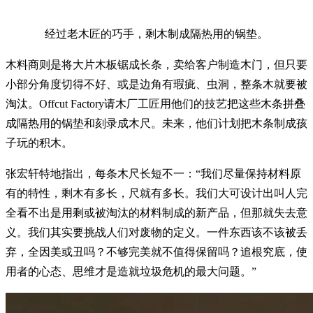
经过老木匠的巧手，剩木制成隔热用的锅垫。
木料商则是将大片木板锯成长条，卖给客户制造木门，但只要
小部分角度切得不好、或是边角有瑕疵、虫洞，整条木就要被
淘汰。Offcut Factory请木厂工匠用他们的技艺把这些木条拼叠
成隔热用的锅垫和刻录成木尺。未来，他们计划把木条制成孩
子玩的积木。
张宏轩特地指出，每条木尺长短不一：“我们尽量保持材料原
有的特性，剩木有多长，尺就有多长。我们大可设计出叫人完
全看不出是用剩或被淘汰的材料制成的新产品，但那就失去意
义。我们其实要挑战人们对废物的定义。一件东西该不该被丢
弃，全因美或丑吗？不够完美就不值得保留吗？追根究底，使
用者的心态、思维才是造就垃圾危机的最大问题。”