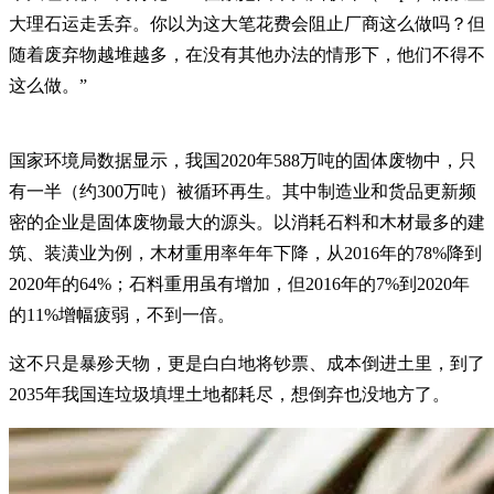
大理石运走丢弃。你以为这大笔花费会阻止厂商这么做吗？但
随着废弃物越堆越多，在没有其他办法的情形下，他们不得不
这么做。”
国家环境局数据显示，我国2020年588万吨的固体废物中，只
有一半（约300万吨）被循环再生。其中制造业和货品更新频
密的企业是固体废物最大的源头。以消耗石料和木材最多的建
筑、装潢业为例，木材重用率年年下降，从2016年的78%降到
2020年的64%；石料重用虽有增加，但2016年的7%到2020年
的11%增幅疲弱，不到一倍。
这不只是暴殄天物，更是白白地将钞票、成本倒进土里，到了
2035年我国连垃圾填埋土地都耗尽，想倒弃也没地方了。