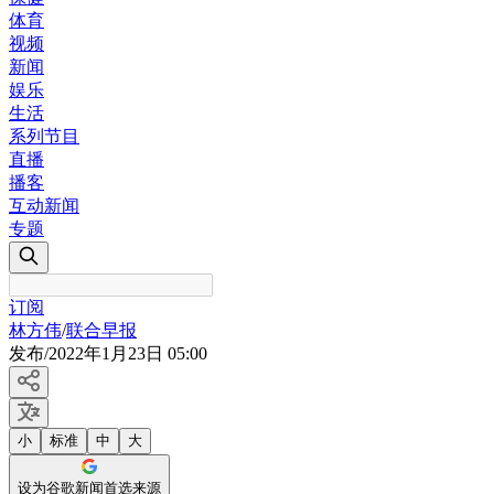
体育
视频
新闻
娱乐
生活
系列节目
直播
播客
互动新闻
专题
订阅
林方伟
/
联合早报
发布
/
2022年1月23日 05:00
小
标准
中
大
设为谷歌新闻首选来源