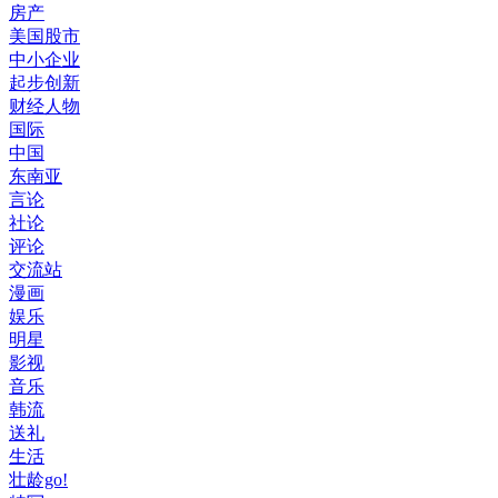
房产
美国股市
中小企业
起步创新
财经人物
国际
中国
东南亚
言论
社论
评论
交流站
漫画
娱乐
明星
影视
音乐
韩流
送礼
生活
壮龄go!