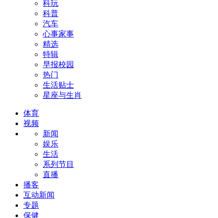
科玩
科普
汽车
心事家事
精选
特辑
早报校园
热门
生活贴士
星座与生肖
体育
视频
新闻
娱乐
生活
系列节目
直播
播客
互动新闻
专题
保健