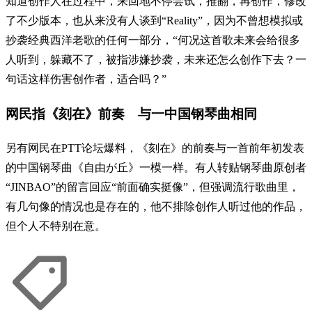
知道创作人在过程中，来回地不停尝试，推翻，再创作，修改
了不少版本，也从来没有人谈到“Reality”，因为不曾想模拟或
抄袭经典西洋老歌的任何一部分，“何况这首歌未来会给很多
人听到，躲藏不了，被指涉嫌抄袭，未来还怎么创作下去？一
句话这样伤害创作者，适合吗？”
网民指《刻在》前奏 与一中国钢琴曲相同
另有网民在PTT论坛爆料，《刻在》的前奏与一首前年初发表
的中国钢琴曲《自由が丘》一模一样。有人转贴钢琴曲原创者
“JINBAO”的留言回应“前面确实挺像”，但强调流行歌曲里，
有几句像的情况也是存在的，他不排除创作人听过他的作品，
但个人不特别在意。