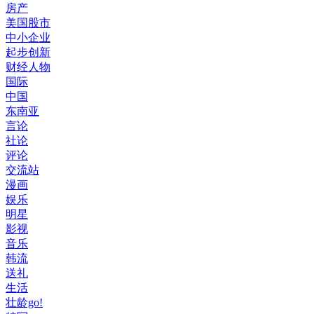
房产
美国股市
中小企业
起步创新
财经人物
国际
中国
东南亚
言论
社论
评论
交流站
漫画
娱乐
明星
影视
音乐
韩流
送礼
生活
壮龄go!