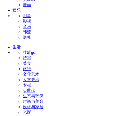
漫画
娱乐
明星
影视
音乐
韩流
送礼
生活
壮龄go!
特写
美食
旅行
文化艺术
人文史地
专栏
@世代
生态与环保
时尚与美容
设计与家居
光影