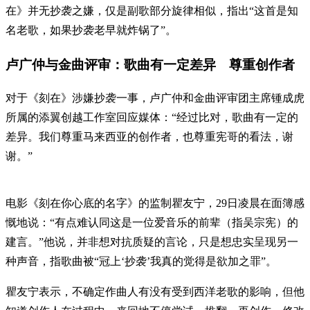
在》并无抄袭之嫌，仅是副歌部分旋律相似，指出“这首是知
名老歌，如果抄袭老早就炸锅了”。
卢广仲与金曲评审：歌曲有一定差异 尊重创作者
对于《刻在》涉嫌抄袭一事，卢广仲和金曲评审团主席锺成虎
所属的添翼创越工作室回应媒体：“经过比对，歌曲有一定的
差异。我们尊重马来西亚的创作者，也尊重宪哥的看法，谢
谢。”
电影《刻在你心底的名字》的监制瞿友宁，29日凌晨在面簿感
慨地说：“有点难认同这是一位爱音乐的前辈（指吴宗宪）的
建言。”他说，并非想对抗质疑的言论，只是想忠实呈现另一
种声音，指歌曲被“冠上‘抄袭’我真的觉得是欲加之罪”。
瞿友宁表示，不确定作曲人有没有受到西洋老歌的影响，但他