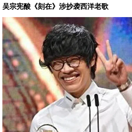
吴宗宪酸《刻在》涉抄袭西洋老歌