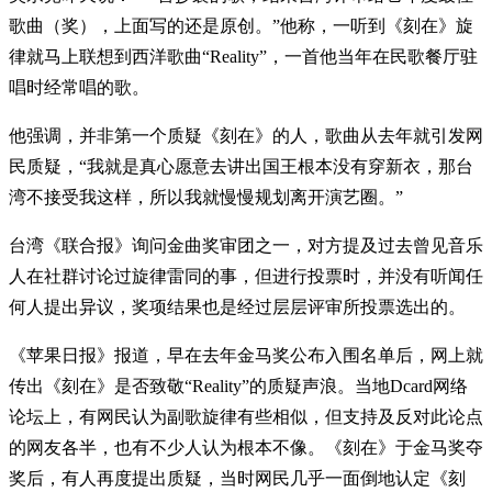
歌曲（奖），上面写的还是原创。”他称，一听到《刻在》旋
律就马上联想到西洋歌曲“Reality”，一首他当年在民歌餐厅驻
唱时经常唱的歌。
他强调，并非第一个质疑《刻在》的人，歌曲从去年就引发网
民质疑，“我就是真心愿意去讲出国王根本没有穿新衣，那台
湾不接受我这样，所以我就慢慢规划离开演艺圈。”
台湾《联合报》询问金曲奖审团之一，对方提及过去曾见音乐
人在社群讨论过旋律雷同的事，但进行投票时，并没有听闻任
何人提出异议，奖项结果也是经过层层评审所投票选出的。
《苹果日报》报道，早在去年金马奖公布入围名单后，网上就
传出《刻在》是否致敬“Reality”的质疑声浪。当地Dcard网络
论坛上，有网民认为副歌旋律有些相似，但支持及反对此论点
的网友各半，也有不少人认为根本不像。《刻在》于金马奖夺
奖后，有人再度提出质疑，当时网民几乎一面倒地认定《刻