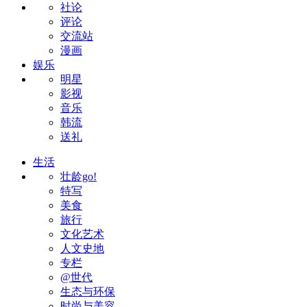
社论
评论
交流站
漫画
娱乐
明星
影视
音乐
韩流
送礼
生活
壮龄go!
特写
美食
旅行
文化艺术
人文史地
专栏
@世代
生态与环保
时尚与美容