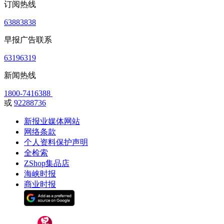
订阅热线
63883838
早报广告联系
63196319
新闻热线
1800-7416388
或
92288736
新报业媒体网站
网络条款
个人资料保护声明
全检索
ZShop集品店
海峡时报
商业时报