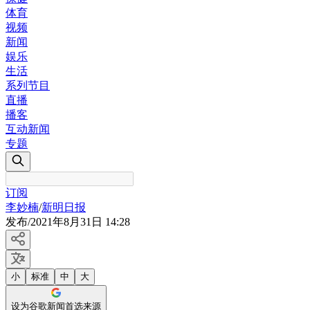
体育
视频
新闻
娱乐
生活
系列节目
直播
播客
互动新闻
专题
订阅
李妙楠
/
新明日报
发布
/
2021年8月31日 14:28
小
标准
中
大
设为谷歌新闻首选来源