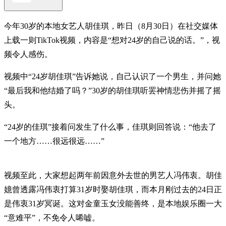
今年30岁的本地女艺人胡佳琪，昨日（8月30日）在社交媒体
上载一则TikTok视频，内容是“想对24岁的自己说的话。”，视
频令人感伤。
视频中“24岁胡佳琪”告诉她说，自己认识了一个男生，并问她
“最后我和他结婚了吗？”30岁的胡佳琪听罢神情悲伤并摇了摇
头。
“24岁的佳琪”接着问发生了什么事，佳琪则回答说：“他去了
一个地方……很远很远……”
视频至此，大家想起两年前因意外去世的男艺人冯伟衷。胡佳
嬑曾透露冯伟衷打算31岁时娶胡佳琪，而本月刚过去的24日正
是伟衷31岁冥诞。这对金童玉女没能善终，是本地娱乐圈一大
“意难平”，不免令人唏嘘。