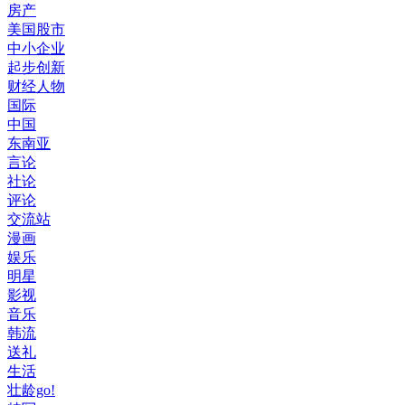
房产
美国股市
中小企业
起步创新
财经人物
国际
中国
东南亚
言论
社论
评论
交流站
漫画
娱乐
明星
影视
音乐
韩流
送礼
生活
壮龄go!