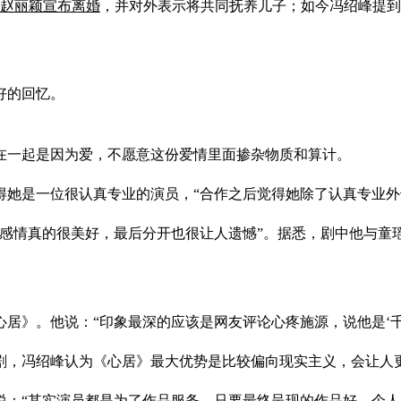
赵丽颖宣布离婚
，并对外表示将共同抚养儿子；如今冯绍峰提到“
好的回忆。
在一起是因为爱，不愿意这份爱情里面掺杂物质和算计。
得她是一位很认真专业的演员，“合作之后觉得她除了认真专业外
的感情真的很美好，最后分开也很让人遗憾”。据悉，剧中他与童
居》。他说：“印象最深的应该是网友评论心疼施源，说他是‘千
剧，冯绍峰认为《心居》最大优势是比较偏向现实主义，会让人
说：“其实演员都是为了作品服务，只要最终呈现的作品好，个人