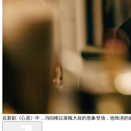
在新剧《心居》中，冯绍峰以落魄大叔的形象登场，他饰演的