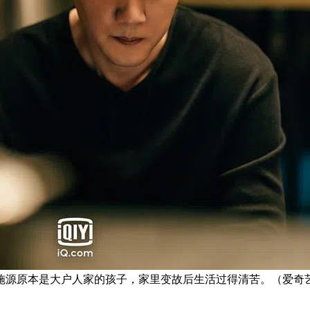
施源原本是大户人家的孩子，家里变故后生活过得清苦。（爱奇