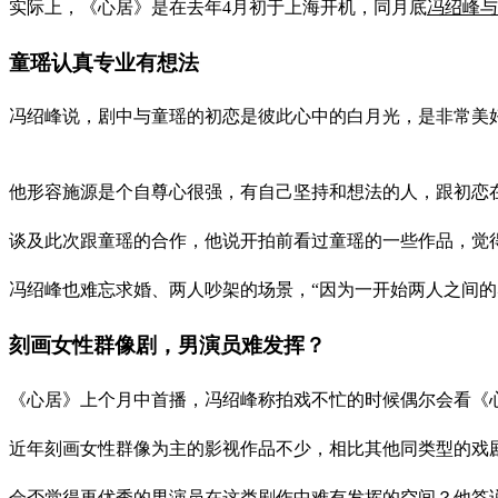
实际上，《心居》是在去年4月初于上海开机，同月底
冯绍峰与
童瑶认真专业有想法
冯绍峰说，剧中与童瑶的初恋是彼此心中的白月光，是非常美
他形容施源是个自尊心很强，有自己坚持和想法的人，跟初恋
谈及此次跟童瑶的合作，他说开拍前看过童瑶的一些作品，觉
冯绍峰也难忘求婚、两人吵架的场景，“因为一开始两人之间
刻画女性群像剧，男演员难发挥？
《心居》上个月中首播，冯绍峰称拍戏不忙的时候偶尔会看《心
近年刻画女性群像为主的影视作品不少，相比其他同类型的戏
会否觉得再优秀的男演员在这类剧作中难有发挥的空间？他答