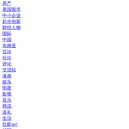
房产
美国股市
中小企业
起步创新
财经人物
国际
中国
东南亚
言论
社论
评论
交流站
漫画
娱乐
明星
影视
音乐
韩流
送礼
生活
壮龄go!