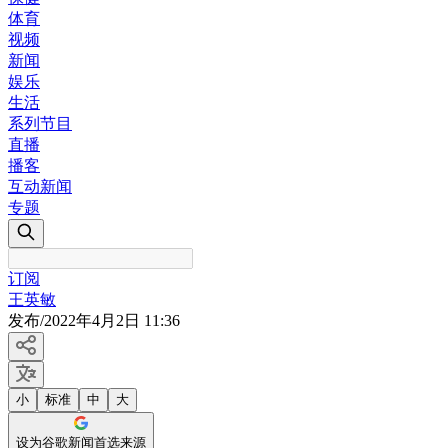
体育
视频
新闻
娱乐
生活
系列节目
直播
播客
互动新闻
专题
订阅
王英敏
发布
/
2022年4月2日 11:36
小
标准
中
大
设为谷歌新闻首选来源