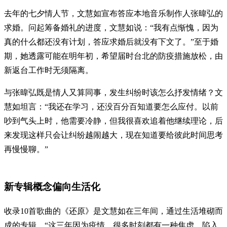
去年的七夕情人节，文慧如宣布答应本地音乐制作人张暐弘的
求婚。问起筹备婚礼的进度，文慧如说：“我有点惭愧，因为
真的什么都还没有计划，答应求婚后就没有下文了。”至于婚
期，她透露可能在明年初，希望届时台北的防疫措施放松，由
新返台工作时无须隔离。
与张暐弘既是情人又算同事，发生纠纷时该怎么抒发情绪？文
慧如坦言：“我还在学习，还没百分百知道要怎么应付。以前
吵到气头上时，他需要冷静，但我很喜欢追着他继续理论，后
来发现这样只会让纠纷越闹越大，现在知道要给彼此时间思考
再慢慢聊。”
新专辑概念偏向生活化
收录10首歌曲的《还原》是文慧如在三年间，通过生活堆砌而
成的专辑，“这三年因为疫情，很多时刻都有一种焦虑、陷入