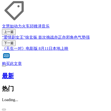
文慧如
动力火车
邱锋泽
音乐
上一篇
“爱情剧女王”徐玄振 首次挑战亦正亦邪角色气势强
下一篇
《天生一对》电影版 8月11日本地上映
购买此文章
最新
热门
Loading...