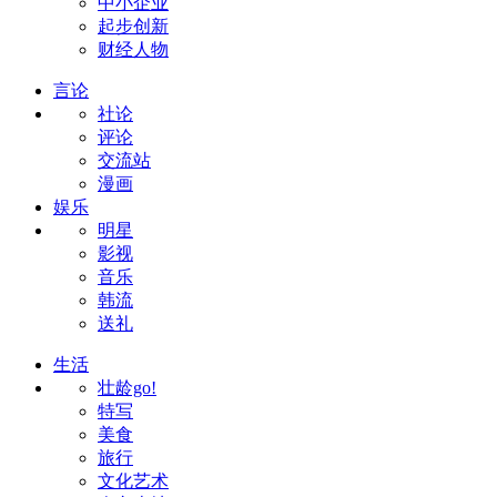
中小企业
起步创新
财经人物
言论
社论
评论
交流站
漫画
娱乐
明星
影视
音乐
韩流
送礼
生活
壮龄go!
特写
美食
旅行
文化艺术