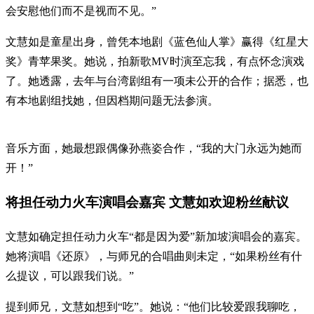
会安慰他们而不是视而不见。”
文慧如是童星出身，曾凭本地剧《蓝色仙人掌》赢得《红星大
奖》青苹果奖。她说，拍新歌MV时演至忘我，有点怀念演戏
了。她透露，去年与台湾剧组有一项未公开的合作；据悉，也
有本地剧组找她，但因档期问题无法参演。
音乐方面，她最想跟偶像孙燕姿合作，“我的大门永远为她而
开！”
将担任动力火车演唱会嘉宾 文慧如欢迎粉丝献议
文慧如确定担任动力火车“都是因为爱”新加坡演唱会的嘉宾。
她将演唱《还原》，与师兄的合唱曲则未定，“如果粉丝有什
么提议，可以跟我们说。”
提到师兄，文慧如想到“吃”。她说：“他们比较爱跟我聊吃，