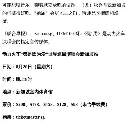
可能想聊音乐，聊着就变成吃的话题。（尤）秋兴哥说新加坡
的榴梿很好吃。”她届时会尽地主之谊，请师兄吃榴梿和螃
蟹。
《联合早报》、zaobao.sg、UFM100.3和《优1周》是动力火车
演唱会的指定宣传媒体。
动力火车“都是因为爱”世界巡回演唱会新加坡站
日期：8月20日（星期六）
时间：晚上8时
地点：新加坡室内体育馆
票价：$208、$178、$158、$128、$98（未含手续费）
购票：
ticketmaster.sg