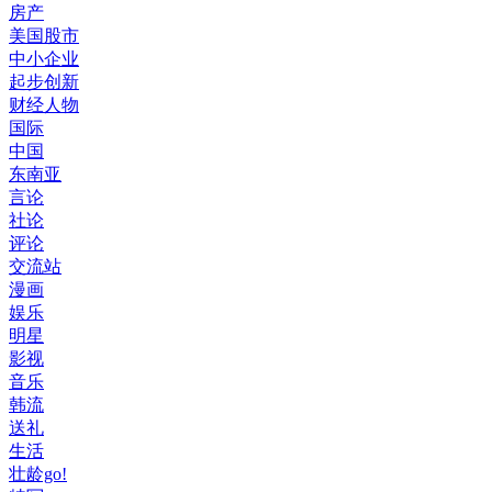
房产
美国股市
中小企业
起步创新
财经人物
国际
中国
东南亚
言论
社论
评论
交流站
漫画
娱乐
明星
影视
音乐
韩流
送礼
生活
壮龄go!