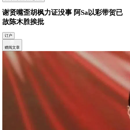
谢贤嘴歪胡枫力证没事 阿Sa以彩带贺已
故陈木胜挨批
订户
赠阅文章