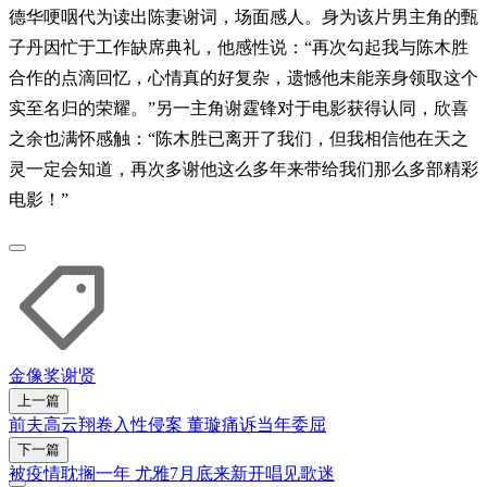
德华哽咽代为读出陈妻谢词，场面感人。身为该片男主角的甄
子丹因忙于工作缺席典礼，他感性说：“再次勾起我与陈木胜
合作的点滴回忆，心情真的好复杂，遗憾他未能亲身领取这个
实至名归的荣耀。”另一主角谢霆锋对于电影获得认同，欣喜
之余也满怀感触：“陈木胜已离开了我们，但我相信他在天之
灵一定会知道，再次多谢他这么多年来带给我们那么多部精彩
电影！”
金像奖
谢贤
上一篇
前夫高云翔卷入性侵案 董璇痛诉当年委屈
下一篇
被疫情耽搁一年 尤雅7月底来新开唱见歌迷