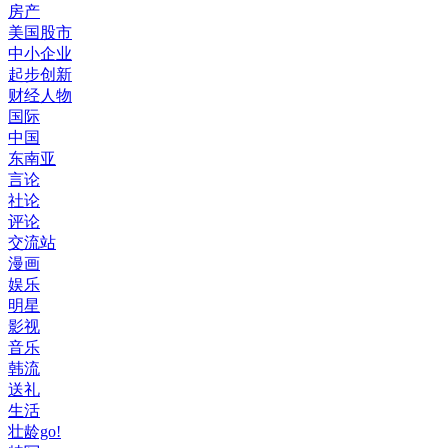
房产
美国股市
中小企业
起步创新
财经人物
国际
中国
东南亚
言论
社论
评论
交流站
漫画
娱乐
明星
影视
音乐
韩流
送礼
生活
壮龄go!