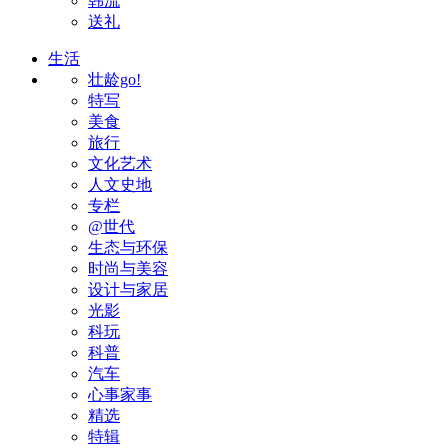
韩流
送礼
生活
壮龄go!
特写
美食
旅行
文化艺术
人文史地
专栏
@世代
生态与环保
时尚与美容
设计与家居
光影
科玩
科普
汽车
心事家事
精选
特辑