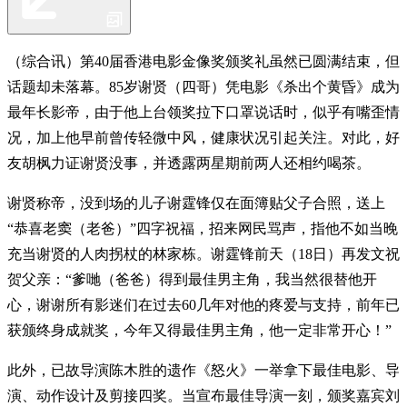
（综合讯）第40届香港电影金像奖颁奖礼虽然已圆满结束，但
话题却未落幕。85岁谢贤（四哥）凭电影《杀出个黄昏》成为
最年长影帝，由于他上台领奖拉下口罩说话时，似乎有嘴歪情
况，加上他早前曾传轻微中风，健康状况引起关注。对此，好
友胡枫力证谢贤没事，并透露两星期前两人还相约喝茶。
谢贤称帝，没到场的儿子谢霆锋仅在面簿贴父子合照，送上
“恭喜老窦（老爸）”四字祝福，招来网民骂声，指他不如当晚
充当谢贤的人肉拐杖的林家栋。谢霆锋前天（18日）再发文祝
贺父亲：“爹哋（爸爸）得到最佳男主角，我当然很替他开
心，谢谢所有影迷们在过去60几年对他的疼爱与支持，前年已
获颁终身成就奖，今年又得最佳男主角，他一定非常开心！”
此外，已故导演陈木胜的遗作《怒火》一举拿下最佳电影、导
演、动作设计及剪接四奖。当宣布最佳导演一刻，颁奖嘉宾刘