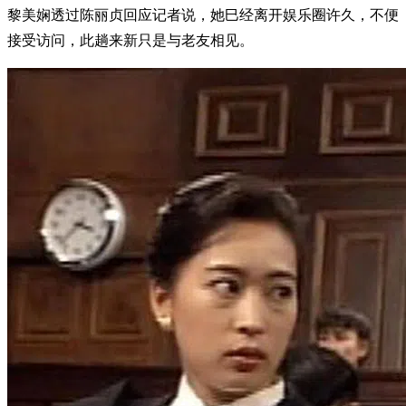
黎美娴透过陈丽贞回应记者说，她巳经离开娱乐圈许久，不便
接受访问，此趟来新只是与老友相见。