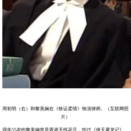
周初明（右）和黎美娴在《铁证柔情》饰演律师。（互联网照
片）
现年55岁的黎美娴曾是香港无线花旦，拍过《倚天屠龙记》