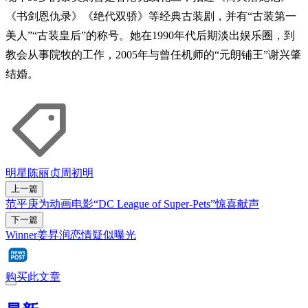
《书剑恩仇录》《绝代双骄》等经典古装剧，并有“古装第一
美人”“古装皇后”的称号。她在1990年代后期淡出娱乐圈，到
教会从事院牧的工作，2005年与曾任机师的“元朗铺王”谢兴肇
结婚。
明星
陈丽贞
周初明
上一篇
范平庚为动画电影“DC League of Super-Pets”惊喜献声
下一篇
Winner姜昇润恋情疑似曝光
购买此文章