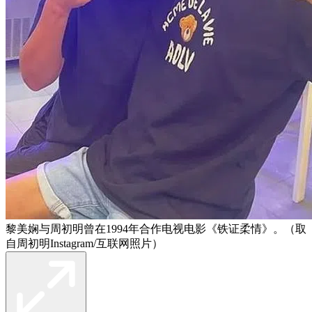
黎美娴与周初明曾在1994年合作电视电影《铁证柔情》。（取
自周初明Instagram/互联网照片）