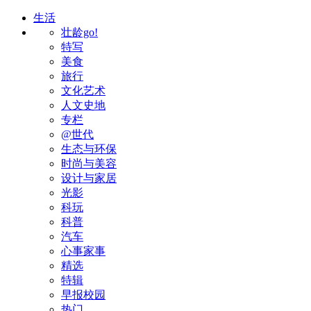
生活
壮龄go!
特写
美食
旅行
文化艺术
人文史地
专栏
@世代
生态与环保
时尚与美容
设计与家居
光影
科玩
科普
汽车
心事家事
精选
特辑
早报校园
热门