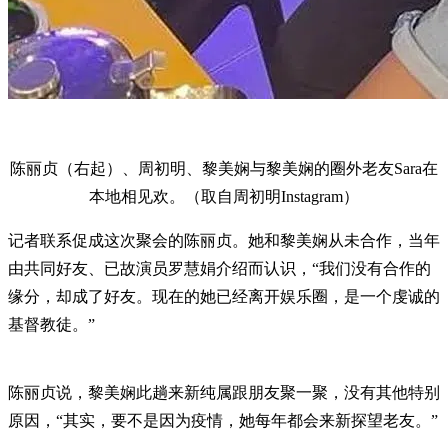
陈丽贞（右起）、周初明、黎美娴与黎美娴的圈外老友Sara在
本地相见欢。（取自周初明Instagram）
记者联系促成这次聚会的陈丽贞。她和黎美娴从未合作，当年
由共同好友、已故演员罗慧娟介绍而认识，“我们没有合作的
缘分，却成了好友。现在的她已经离开娱乐圈，是一个虔诚的
基督教徒。”
陈丽贞说，黎美娴此趟来新纯属跟朋友聚一聚，没有其他特别
原因，“其实，要不是因为疫情，她每年都会来新探望老友。”