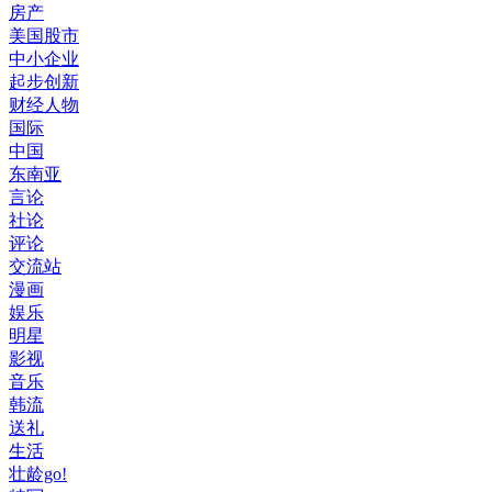
房产
美国股市
中小企业
起步创新
财经人物
国际
中国
东南亚
言论
社论
评论
交流站
漫画
娱乐
明星
影视
音乐
韩流
送礼
生活
壮龄go!