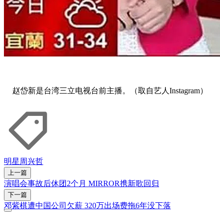
赵岱新是台湾三立电视台前主播。（取自艺人Instagram）
明星
周兴哲
上一篇
演唱会事故后休团2个月 MIRROR携新歌回归
下一篇
邓紫棋遭中国公司欠薪 320万出场费拖6年没下落