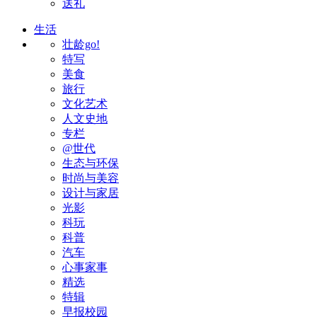
送礼
生活
壮龄go!
特写
美食
旅行
文化艺术
人文史地
专栏
@世代
生态与环保
时尚与美容
设计与家居
光影
科玩
科普
汽车
心事家事
精选
特辑
早报校园