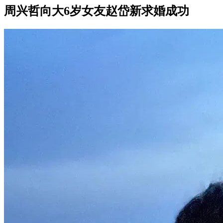
周兴哲向大6岁女友赵岱新求婚成功