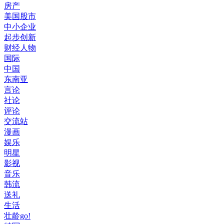
房产
美国股市
中小企业
起步创新
财经人物
国际
中国
东南亚
言论
社论
评论
交流站
漫画
娱乐
明星
影视
音乐
韩流
送礼
生活
壮龄go!