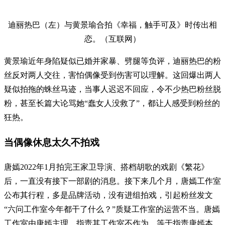
迪丽热巴（左）与黄景瑜合拍《幸福，触手可及》时传出相
恋。（互联网）
黄景瑜近年身陷疑似已婚并家暴、劈腿等负评，迪丽热巴的粉
丝反对两人交往，害怕偶像受到伤害可以理解。这回爆出两人
疑似拍拖的蛛丝马迹，当事人迟迟不回应，令不少热巴粉丝脱
粉，甚至长篇大论骂她“蠢女人没救了”，都让人感受到粉丝的
狂热。
当偶像休息太久不拍戏
唐嫣2022年1月拍完王家卫导演、搭档胡歌的戏剧《繁花》
后，一直没有接下一部剧的消息。接下来几个月，唐嫣工作室
公布其行程，多是品牌活动，没有进组拍戏，引起粉丝发文
“六问工作室今年都干了什么？”质疑工作室的运营不当。唐嫣
工作室由唐嫣主理，指责其工作室不作为，等于指责唐嫣本