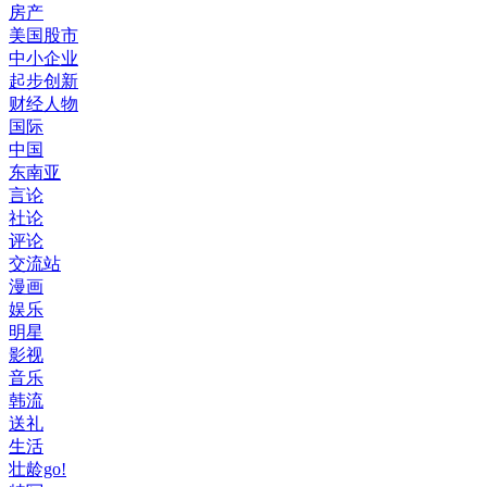
房产
美国股市
中小企业
起步创新
财经人物
国际
中国
东南亚
言论
社论
评论
交流站
漫画
娱乐
明星
影视
音乐
韩流
送礼
生活
壮龄go!