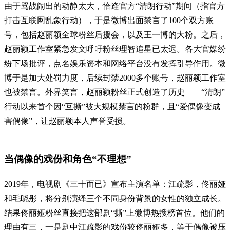
由于骂战闹出的动静太大，恰逢官方“清朗行动”期间（指官方
打击互联网乱象行动），于是微博出面禁言了100个双方账
号，包括赵丽颖全球粉丝后援会，以及王一博的大粉。之后，
赵丽颖工作室紧急发文呼吁粉丝理智追星已太迟。各大官媒纷
纷下场批评，点名娱乐资本和网络平台没有发挥引导作用。微
博于是加大处罚力度，后续封禁2000多个账号，赵丽颖工作室
也被禁言。外界笑言，赵丽颖粉丝正式创造了历史——“清朗”
行动以来首个因“互撕”被大规模禁言的粉群，且“爱偶像变成
害偶像”，让赵丽颖本人声誉受损。
当偶像的戏份和角色“不理想”
2019年，电视剧《三十而已》宣布主演名单：江疏影，佟丽娅
和毛晓彤，将分别演绎三个不同身份背景的女性的独立成长。
结果佟丽娅粉丝直接把这部剧“撕”上微博热搜榜首位。他们的
理由有三，一是剧中江疏影的戏份较佟丽娅多，等于偶像被压