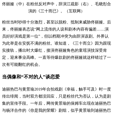
佟丽娅（中）在粉丝反对声中，辞演江疏影（右）、毛晓彤合
演的《三十而已》。（互联网）
粉丝当时吵得十分激烈，甚至以脱粉、抵制来威胁佟丽娅。后
来，佟丽娅表态说“网上流传的人设和剧本内容有偏差……演
员好好演戏是第一位”，但以档期冲突为由辞演该剧。外界认
为此举是在安抚不满的粉丝。谁知道，《三十而立》因为跟现
实接轨，播出时大爆红，接演佟丽娅角色的童瑶演技深受肯
定，迎来事业高峰。一直等待爆款剧的佟丽娅就这样错过了一
次有可能翻红的机会。
当偶像和“不对的人”谈恋爱
迪丽热巴与黄景瑜2019年合拍戏剧《幸福，触手可及》时一度
传出绯闻，当时双方都没回应，只是粉丝代为否认，认为是剧
集的宣传手段。一年后，网传黄景瑜的保姆车出现在迪丽热巴
与杨洋合作的《你是我的荣耀》剧组，似乎黄景瑜到迪丽热巴