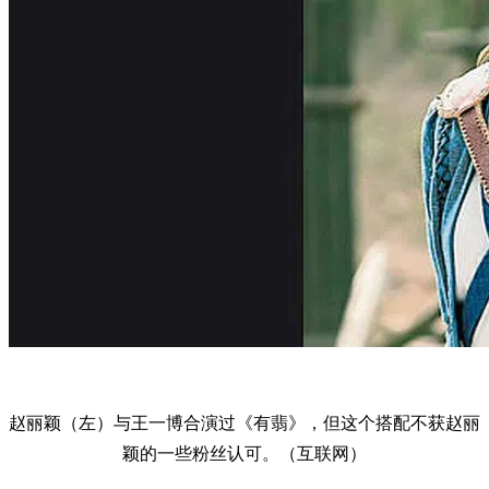
赵丽颖（左）与王一博合演过《有翡》，但这个搭配不获赵丽
颖的一些粉丝认可。（互联网）