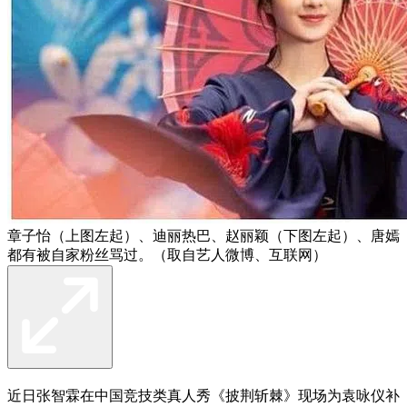
章子怡（上图左起）、迪丽热巴、赵丽颖（下图左起）、唐嫣
都有被自家粉丝骂过。（取自艺人微博、互联网）
近日张智霖在中国竞技类真人秀《披荆斩棘》现场为袁咏仪补