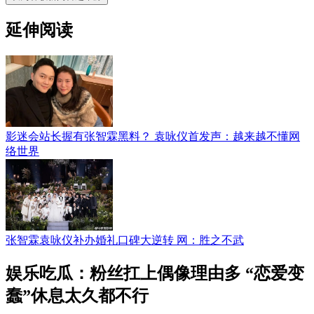
延伸阅读
影迷会站长握有张智霖黑料？ 袁咏仪首发声：越来越不懂网
络世界
张智霖袁咏仪补办婚礼口碑大逆转 网：胜之不武
娱乐吃瓜：粉丝扛上偶像理由多 “恋爱变
蠢”休息太久都不行