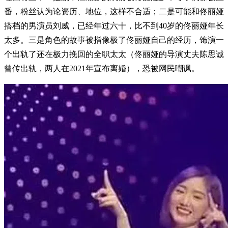
番，粉丝认为论资历、地位，这样不合适；二是可能和佟丽娅
搭档的男演员刘威，已经年过六十，比不到40岁的佟丽娅年长
太多。三是角色的故事被指像极了佟丽娅自己的经历，饰演一
个出轨了还在极力挽回的全职太太（佟丽娅的导演丈夫陈思诚
曾传出轨，两人在2021年宣布离婚），恐被网民嘲讽。