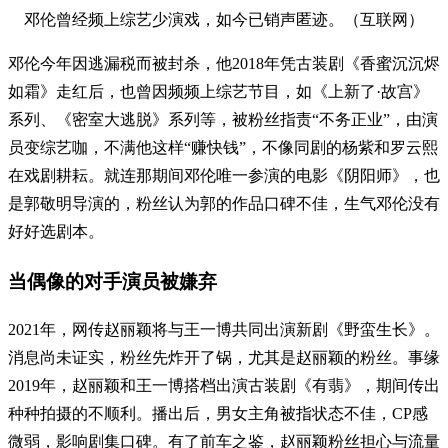
邓伦曾经频上综艺少演戏，如今已销声匿迹。（互联网）
邓伦今年因逃漏税而被封杀，他2018年凭古装剧《香蜜沉沉烬
如霜》走红后，也曾因频频上综艺节目，如《上新了·故宫》
系列、《密室大逃脱》系列等，被粉丝指责“不务正业”，由演
员变综艺咖，不满他这样“赚快钱”，不像同剧的杨紫和罗云熙
在戏剧耕耘。就连那期间邓伦唯一参演的电影《阴阳师》，也
是郭敬明导演的，粉丝认为郭的作品口碑不佳，生气邓伦没有
好好选剧本。
当偶像的对手演员被嫌弃
2021年，网传赵丽颖将与王一博共同出演新剧《野蛮生长》。
消息尚未证实，粉丝先炸开了锅，尤其是赵丽颖的粉丝。事缘
2019年，赵丽颖和王一博搭档出演古装剧《有翡》，期间传出
种种拍摄的不顺利。播出后，男女主角被指状态不佳，CP感
微弱，影响剧集口碑。有了前车之鉴，赵丽颖粉丝担心与流量