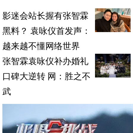
影迷会站长握有张智霖
黑料？ 袁咏仪首发声：
越来越不懂网络世界
张智霖袁咏仪补办婚礼
口碑大逆转 网：胜之不
武