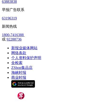
63883838
早报广告联系
63196319
新闻热线
1800-7416388
或
92288736
新报业媒体网站
网络条款
个人资料保护声明
全检索
ZShop集品店
海峡时报
商业时报