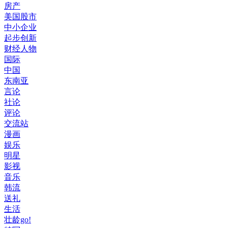
房产
美国股市
中小企业
起步创新
财经人物
国际
中国
东南亚
言论
社论
评论
交流站
漫画
娱乐
明星
影视
音乐
韩流
送礼
生活
壮龄go!