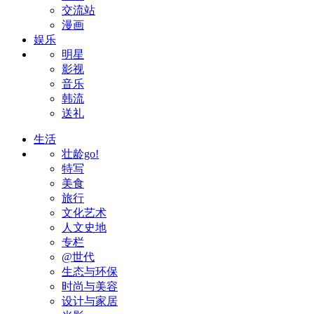
交流站
漫画
娱乐
明星
影视
音乐
韩流
送礼
生活
壮龄go!
特写
美食
旅行
文化艺术
人文史地
专栏
@世代
生态与环保
时尚与美容
设计与家居