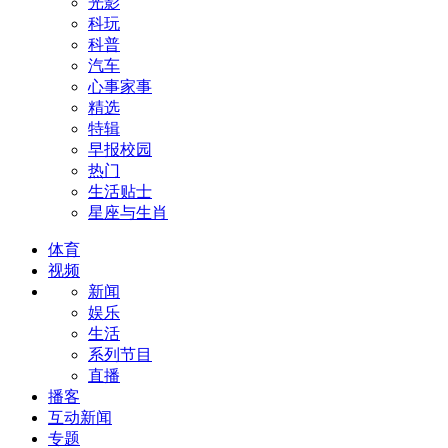
光影
科玩
科普
汽车
心事家事
精选
特辑
早报校园
热门
生活贴士
星座与生肖
体育
视频
新闻
娱乐
生活
系列节目
直播
播客
互动新闻
专题