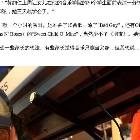
韵仁上周让女儿在他的音乐学院的20个学生面前表演一分钟，作为暖身
的和弦，她三天就学会了。”
演出。她准备了15首歌，除了“Bad Guy”，还有Olivia Ro
s N' Roses）的“Sweet Child O' Mine”，当然少不了《朋友》。
改变一些家长的想法。有些家长觉得音乐只能当兴趣，但我想说