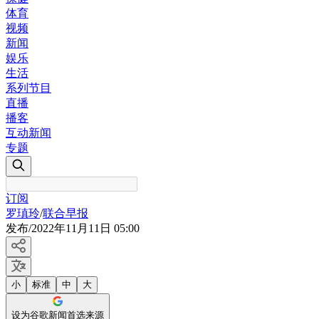
体育
视频
新闻
娱乐
生活
系列节目
直播
播客
互动新闻
专题
订阅
罗瑱玲
/
联合早报
发布
/
2022年11月11日 05:00
小
标准
中
大
设为谷歌新闻首选来源