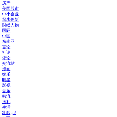
房产
美国股市
中小企业
起步创新
财经人物
国际
中国
东南亚
言论
社论
评论
交流站
漫画
娱乐
明星
影视
音乐
韩流
送礼
生活
壮龄go!