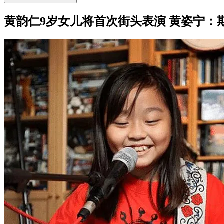
黄韵仁9岁女儿将首次街头表演 黄姿宁：