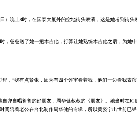
3日）晚上8时，在国泰大厦外的空地街头表演，这是她考到街
日时，爸爸送了她一把木吉他，打算让她熟练木吉他之后，为她
过程，“我有点紧张，因为有四个评审看着我，他们一边看我表演
自弹自唱爸爸的好朋友，周华健叔叔的《朋友》。她当时在IG
半时间陪着老公在台北制作周华健的专辑，所以黄姿宁出世前已