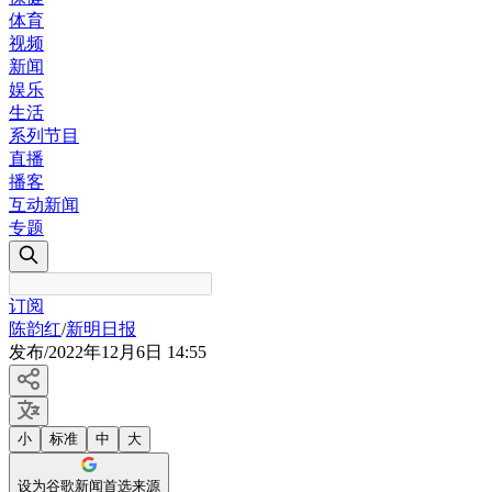
体育
视频
新闻
娱乐
生活
系列节目
直播
播客
互动新闻
专题
订阅
陈韵红
/
新明日报
发布
/
2022年12月6日 14:55
小
标准
中
大
设为谷歌新闻首选来源