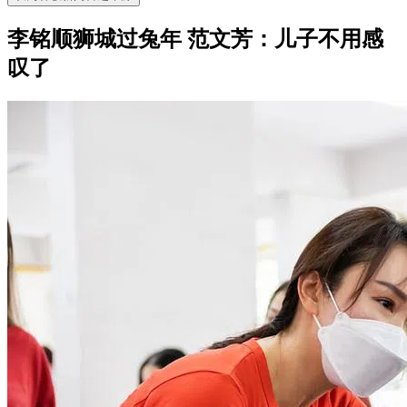
李铭顺狮城过兔年 范文芳：儿子不用感
叹了