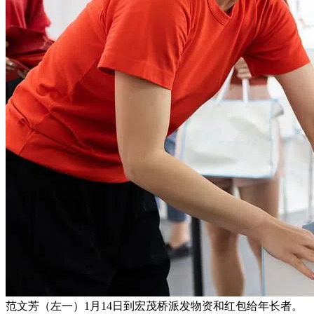
范文芳（左一）1月14日到宏茂桥派发物资和红包给年长者。