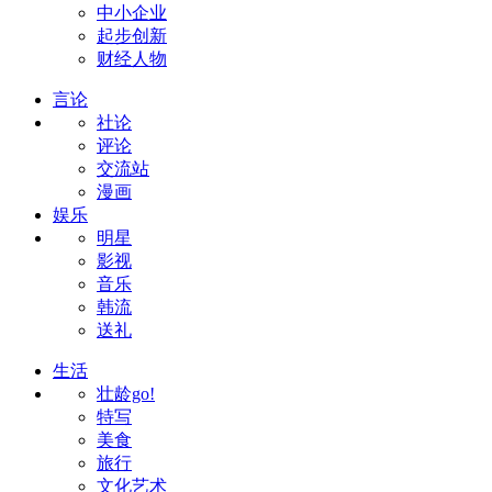
中小企业
起步创新
财经人物
言论
社论
评论
交流站
漫画
娱乐
明星
影视
音乐
韩流
送礼
生活
壮龄go!
特写
美食
旅行
文化艺术