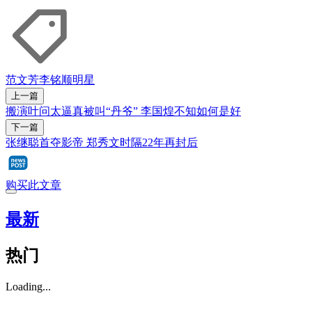
范文芳
李铭顺
明星
上一篇
搬演叶问太逼真被叫“丹爷” 李国煌不知如何是好
下一篇
张继聪首夺影帝 郑秀文时隔22年再封后
购买此文章
最新
热门
Loading...