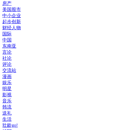
房产
美国股市
中小企业
起步创新
财经人物
国际
中国
东南亚
言论
社论
评论
交流站
漫画
娱乐
明星
影视
音乐
韩流
送礼
生活
壮龄go!