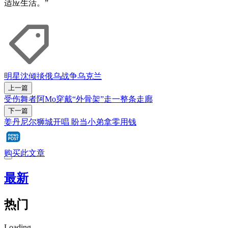
适应生活。”
明星
沈倾掞
俄乌战争
乌克兰
上一篇
受伤舞者阿Mo穿戴“外骨架”走一整条走廊
下一篇
姜丹尼尔狮城开唱 盼当小弟拿零用钱
购买此文章
最新
热门
Loading...