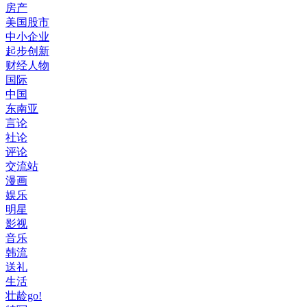
房产
美国股市
中小企业
起步创新
财经人物
国际
中国
东南亚
言论
社论
评论
交流站
漫画
娱乐
明星
影视
音乐
韩流
送礼
生活
壮龄go!