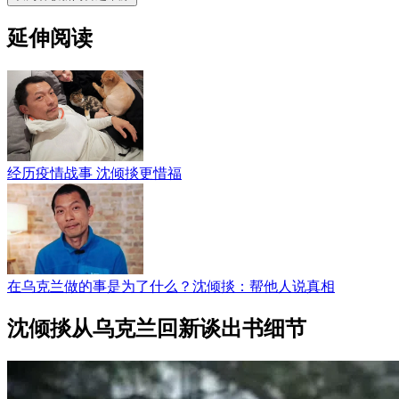
延伸阅读
经历疫情战事 沈倾掞更惜福
在乌克兰做的事是为了什么？沈倾掞：帮他人说真相
沈倾掞从乌克兰回新谈出书细节