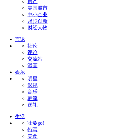
房产
美国股市
中小企业
起步创新
财经人物
言论
社论
评论
交流站
漫画
娱乐
明星
影视
音乐
韩流
送礼
生活
壮龄go!
特写
美食