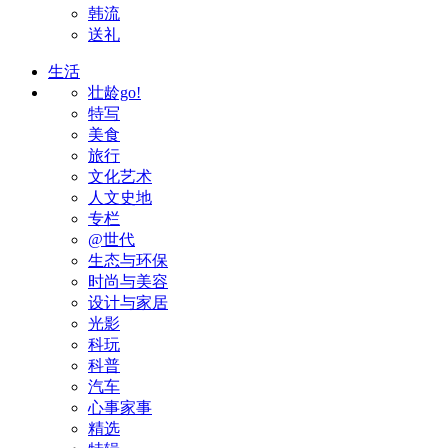
韩流
送礼
生活
壮龄go!
特写
美食
旅行
文化艺术
人文史地
专栏
@世代
生态与环保
时尚与美容
设计与家居
光影
科玩
科普
汽车
心事家事
精选