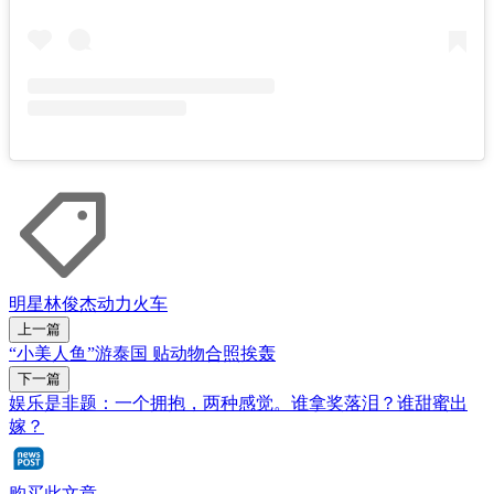
明星
林俊杰
动力火车
上一篇
“小美人鱼”游泰国 贴动物合照挨轰
下一篇
娱乐是非题：一个拥抱，两种感觉。谁拿奖落泪？谁甜蜜出
嫁？
购买此文章