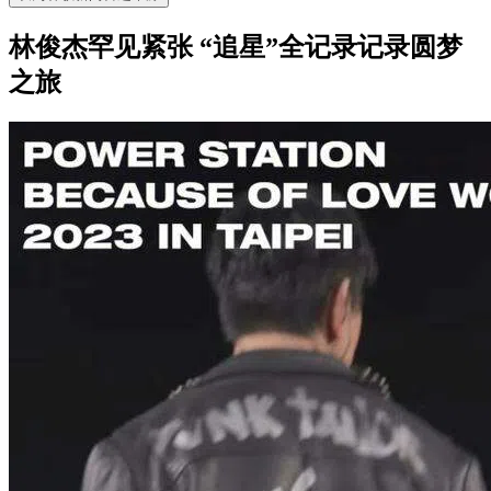
林俊杰罕见紧张 “追星”全记录记录圆梦
之旅