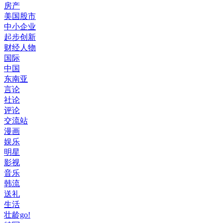
房产
美国股市
中小企业
起步创新
财经人物
国际
中国
东南亚
言论
社论
评论
交流站
漫画
娱乐
明星
影视
音乐
韩流
送礼
生活
壮龄go!