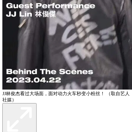
JJ林俊杰看过大场面，面对动力火车秒变小粉丝！ （取自艺人
社媒）