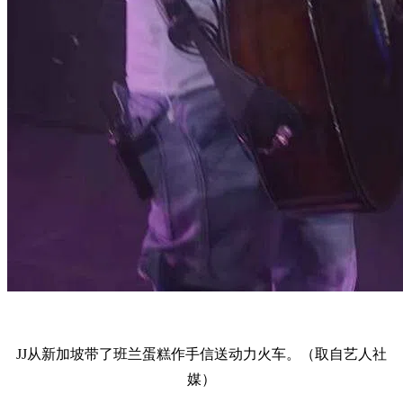
JJ从新加坡带了班兰蛋糕作手信送动力火车。（取自艺人社
媒）