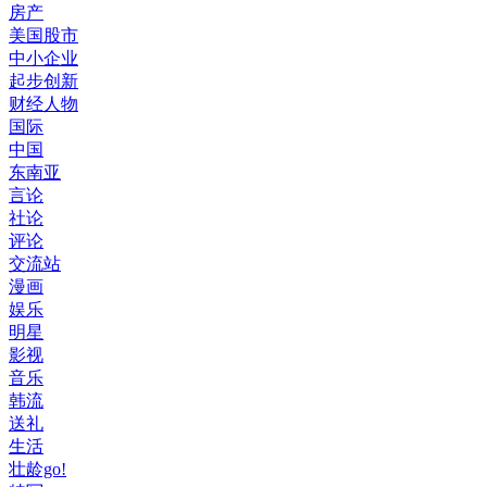
房产
美国股市
中小企业
起步创新
财经人物
国际
中国
东南亚
言论
社论
评论
交流站
漫画
娱乐
明星
影视
音乐
韩流
送礼
生活
壮龄go!