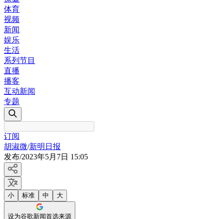
体育
视频
新闻
娱乐
生活
系列节目
直播
播客
互动新闻
专题
订阅
胡淑微
/
新明日报
发布
/
2023年5月7日 15:05
小
标准
中
大
设为谷歌新闻首选来源