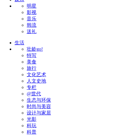
明星
影视
音乐
韩流
送礼
生活
壮龄go!
特写
美食
旅行
文化艺术
人文史地
专栏
@世代
生态与环保
时尚与美容
设计与家居
光影
科玩
科普