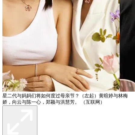
星二代与妈妈们将如何度过母亲节？（左起）黄暄婷与林梅
娇，向云与陈一心，郑颖与洪慧芳。 （互联网）