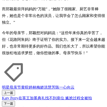
而郑颖最崇拜妈妈的“万能”，“她除了很顾家、厨艺非常棒
外，她也是个非常出色的演员，让我学会了怎么顾家和变得很
独立。”
今年的母亲节，郑颖想对妈妈说：“这些年来你真的辛苦了，
但《花路阿朱妈》终于证明了你的实力。接下来一定会越来越
好，也非常期待更多的好作品。我们也长大了，所以希望你能
很放松地追求梦想，做你想做的事。母亲节快乐！”
明星
母亲节
黄暄婷
林梅娇
洪慧芳
陈一心
向云
上一篇
Katy Perry在英王加冕典礼找不到座位 尴尬过程全被拍
下一篇