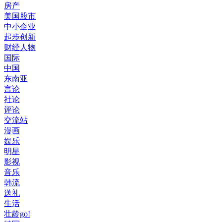
房产
美国股市
中小企业
起步创新
财经人物
国际
中国
东南亚
言论
社论
评论
交流站
漫画
娱乐
明星
影视
音乐
韩流
送礼
生活
壮龄go!