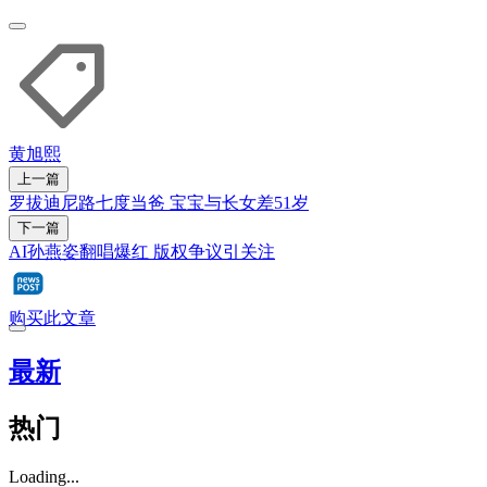
黄旭熙
上一篇
罗拔迪尼路七度当爸 宝宝与长女差51岁
下一篇
AI孙燕姿翻唱爆红 版权争议引关注
购买此文章
最新
热门
Loading...