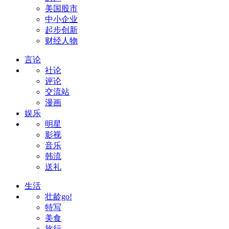
美国股市
中小企业
起步创新
财经人物
言论
社论
评论
交流站
漫画
娱乐
明星
影视
音乐
韩流
送礼
生活
壮龄go!
特写
美食
旅行