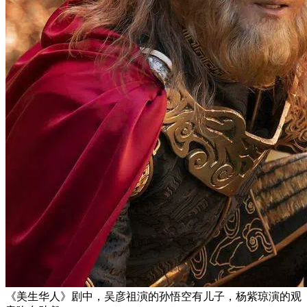
《美生华人》剧中，吴彦祖演的孙悟空有儿子，杨紫琼演的观