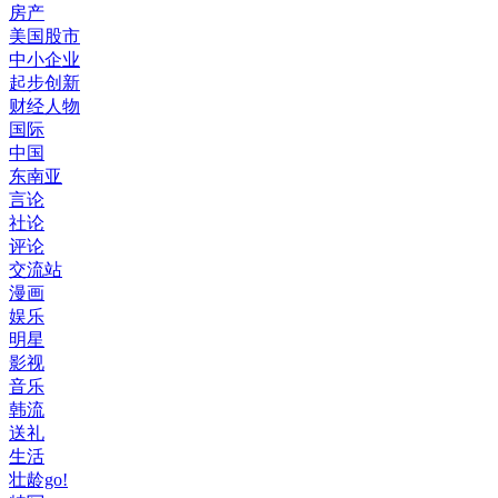
房产
美国股市
中小企业
起步创新
财经人物
国际
中国
东南亚
言论
社论
评论
交流站
漫画
娱乐
明星
影视
音乐
韩流
送礼
生活
壮龄go!