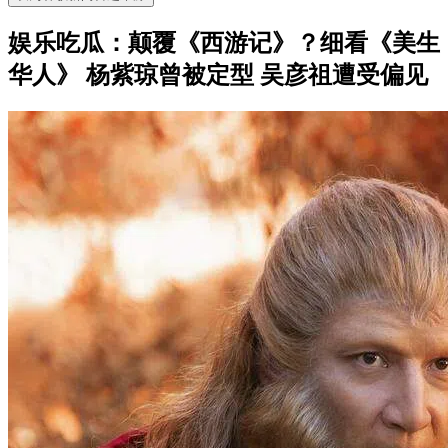
娱乐吃瓜：颠覆《西游记》？细看《美生
华人》 杨紫琼曾被定型 吴彦祖遭受偏见