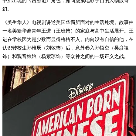
中所出现的《西游记》角色，如同漫威电影宇宙的人物般奇
幻。
《美生华人》电视剧讲述美国华裔所面对的生活处境。故事由
一名美籍华裔青年王进（王班饰）的家庭与高中生活展开。王
进在学校因为是少数而显得格格不入。内向没有自信的他，在
认识转校生孙维辰（刘敬饰）后，意外卷入孙悟空（吴彦祖
饰）和观音娘娘（杨紫琼饰）等众神之间的一场正义之战。