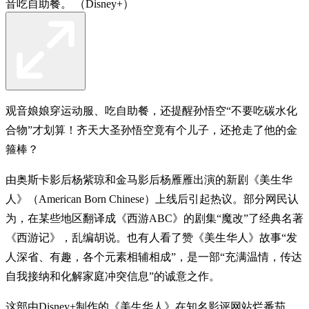
音吃自助餐。 （Disney+）
观音娘娘穿运动服、吃自助餐，还提醒孙悟空“不要吃碳水化
合物”才划算！齐天大圣孙悟空竟有个儿子，还抢走了他的金
箍棒？
由奥斯卡影后杨紫琼和金马影后杨雁雁出演的新剧《美生华
人》（American Born Chinese）上线后引起热议。部分网民认
为，在某些地区翻译成《西游ABC》的剧集“魔改”了经典名著
《西游记》，乱编胡说。也有人看了赞《美生华人》故事“发
人深省、有趣，各个元素相辅相成”，是一部“充满温情，传达
自我接纳和化解家庭冲突信息”的诚意之作。
这部由Disney+制作的《美生华人》在知名影评网站烂番茄