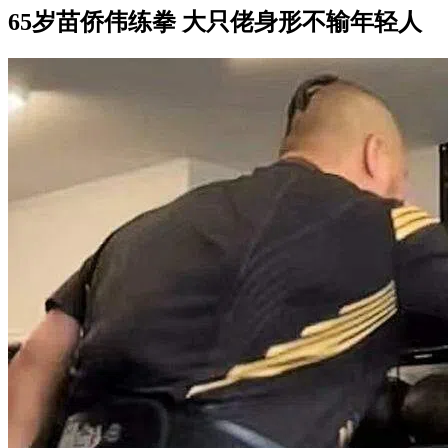
65岁苗侨伟练拳 大只佬身形不输年轻人