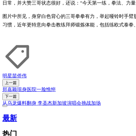
日常，并大赞三哥状态很好，还说：“今天第一练，拳法、力量
图片中所见，身穿白色背心的三哥拳拳有力，举起哑铃时手臂
习惯，近年更特意向拳击教练拜师锻炼体能，包括练欧式泰拳
明星
苗侨伟
上一篇
郑嘉颖现身医院一脸憔悴
下一篇
从乌龙爆料翻身 李圣杰新加坡演唱会挑战加场
最新
热门