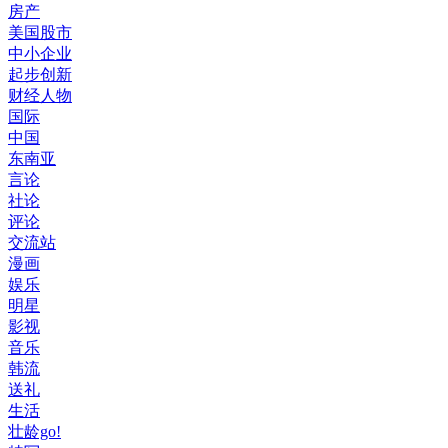
房产
美国股市
中小企业
起步创新
财经人物
国际
中国
东南亚
言论
社论
评论
交流站
漫画
娱乐
明星
影视
音乐
韩流
送礼
生活
壮龄go!