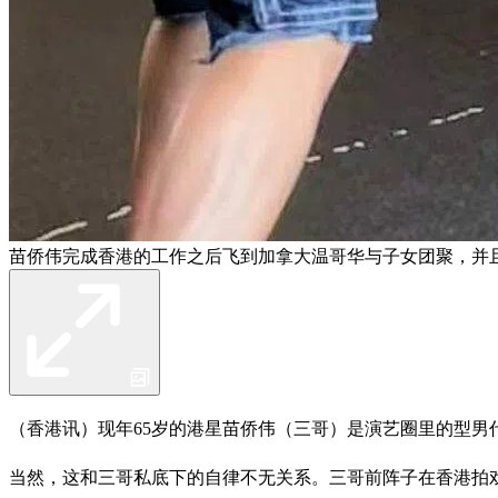
苗侨伟完成香港的工作之后飞到加拿大温哥华与子女团聚，并
（香港讯）现年65岁的港星苗侨伟（三哥）是演艺圈里的型男
当然，这和三哥私底下的自律不无关系。三哥前阵子在香港拍