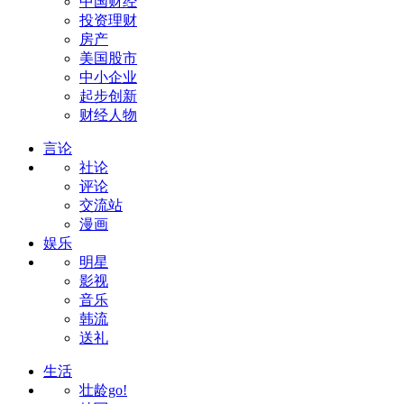
中国财经
投资理财
房产
美国股市
中小企业
起步创新
财经人物
言论
社论
评论
交流站
漫画
娱乐
明星
影视
音乐
韩流
送礼
生活
壮龄go!