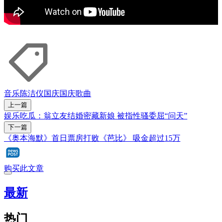
音乐
陈洁仪
国庆
国庆歌曲
上一篇
娱乐吃瓜：翁立友结婚密藏新娘 被指性骚委屈“问天”
下一篇
《奥本海默》首日票房打败《芭比》 吸金超过15万
购买此文章
最新
热门