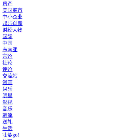
房产
美国股市
中小企业
起步创新
财经人物
国际
中国
东南亚
言论
社论
评论
交流站
漫画
娱乐
明星
影视
音乐
韩流
送礼
生活
壮龄go!