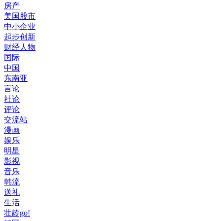
房产
美国股市
中小企业
起步创新
财经人物
国际
中国
东南亚
言论
社论
评论
交流站
漫画
娱乐
明星
影视
音乐
韩流
送礼
生活
壮龄go!