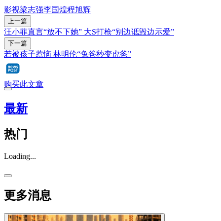
影视
梁志强
李国煌
程旭辉
上一篇
汪小菲直言“放不下她” 大S打枪“别边诋毁边示爱”
下一篇
若被孩子惹恼 林明伦“兔爸秒变虎爸”
购买此文章
最新
热门
Loading...
更多消息