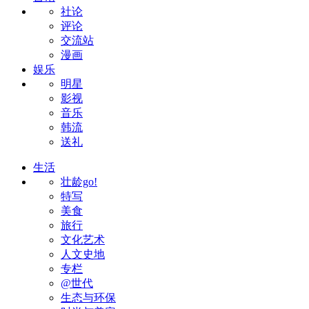
社论
评论
交流站
漫画
娱乐
明星
影视
音乐
韩流
送礼
生活
壮龄go!
特写
美食
旅行
文化艺术
人文史地
专栏
@世代
生态与环保