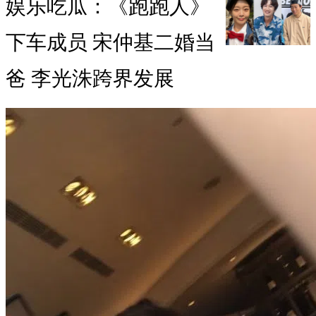
娱乐吃瓜：《跑跑人》
下车成员 宋仲基二婚当
爸 李光洙跨界发展