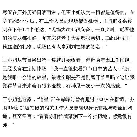
尽管在店外历经日晒雨淋，但王小姐认为一切都是值得的。在
等了约5小时后，有工作人员到现场架设机器，主持群及嘉宾
则在下午1时半抵达。“现场大家都很兴奋，一直尖叫，近看他
们的皮肤都很好，尤其宋智孝！大家都很亲切，Haha还收下
粉丝送的礼物，现场也有人拿到刘在锡的签名。”
王小姐从节目播出第一集就开始收看，但近两年因工作忙碌，
已经没有在定期捧场。“我一直很想看到节目中的艺人，他们
是我唯一会追的韩星。最近全昭旻不是刚离开节目吗？这让我
觉得节目未来会有很多变数，有种见一次少一次的感觉。”
王小姐也透露，“追星”群在巅峰时曾有超过1000人在群组。协
助RM新加坡拍摄的相关工作人员更曾现身该群组与粉丝们沟
通，甚至留言：“看着你们忙着猜测下一个拍摄地，感觉很有
趣。”