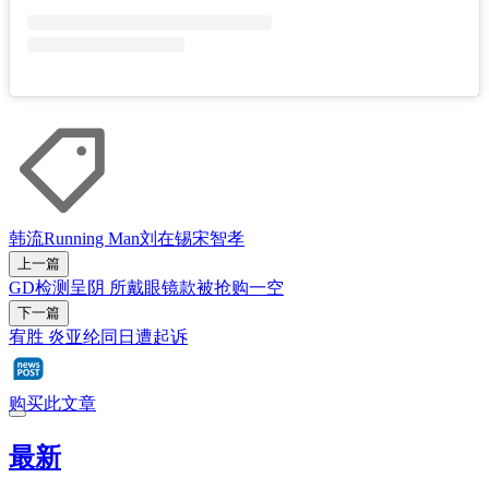
韩流
Running Man
刘在锡
宋智孝
上一篇
GD检测呈阴 所戴眼镜款被抢购一空
下一篇
宥胜 炎亚纶同日遭起诉
购买此文章
最新