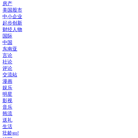
房产
美国股市
中小企业
起步创新
财经人物
国际
中国
东南亚
言论
社论
评论
交流站
漫画
娱乐
明星
影视
音乐
韩流
送礼
生活
壮龄go!