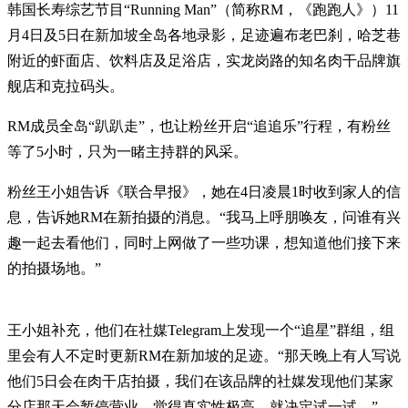
韩国长寿综艺节目“Running Man”（简称RM，《跑跑人》）11
月4日及5日在新加坡全岛各地录影，足迹遍布老巴刹，哈芝巷
附近的虾面店、饮料店及足浴店，实龙岗路的知名肉干品牌旗
舰店和克拉码头。
RM成员全岛“趴趴走”，也让粉丝开启“追追乐”行程，有粉丝
等了5小时，只为一睹主持群的风采。
粉丝王小姐告诉《联合早报》，她在4日凌晨1时收到家人的信
息，告诉她RM在新拍摄的消息。“我马上呼朋唤友，问谁有兴
趣一起去看他们，同时上网做了一些功课，想知道他们接下来
的拍摄场地。”
王小姐补充，他们在社媒Telegram上发现一个“追星”群组，组
里会有人不定时更新RM在新加坡的足迹。“那天晚上有人写说
他们5日会在肉干店拍摄，我们在该品牌的社媒发现他们某家
分店那天会暂停营业，觉得真实性极高，就决定试一试。”