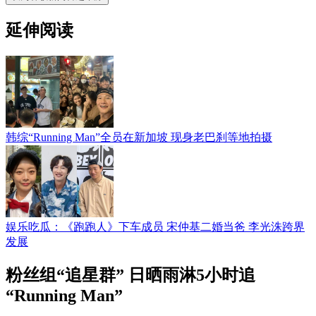
延伸阅读
韩综“Running Man”全员在新加坡 现身老巴刹等地拍摄
娱乐吃瓜：《跑跑人》下车成员 宋仲基二婚当爸 李光洙跨界
发展
粉丝组“追星群” 日晒雨淋5小时追
“Running Man”