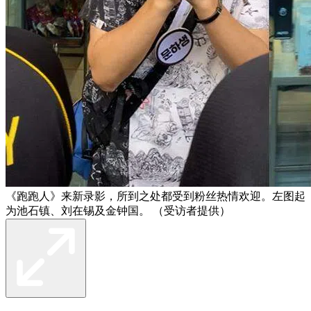
《跑跑人》来新录影，所到之处都受到粉丝热情欢迎。左图起
为池石镇、刘在锡及金钟国。 （受访者提供）