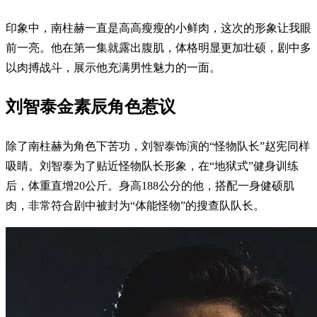
印象中，南柱赫一直是高高瘦瘦的小鲜肉，这次的形象让我眼
前一亮。他在第一集就露出腹肌，体格明显更加壮硕，剧中多
以肉搏战斗，展示他充满男性魅力的一面。
刘智泰金素辰角色惹议
除了南柱赫为角色下苦功，刘智泰饰演的“怪物队长”赵宪同样
吸睛。刘智泰为了贴近怪物队长形象，在“地狱式”健身训练
后，体重直增20公斤。身高188公分的他，搭配一身健硕肌
肉，非常符合剧中被封为“体能怪物”的搜查队队长。