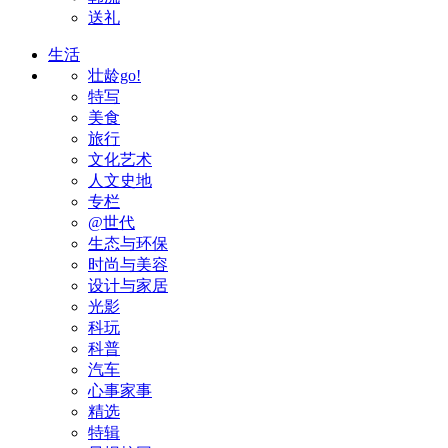
送礼
生活
壮龄go!
特写
美食
旅行
文化艺术
人文史地
专栏
@世代
生态与环保
时尚与美容
设计与家居
光影
科玩
科普
汽车
心事家事
精选
特辑