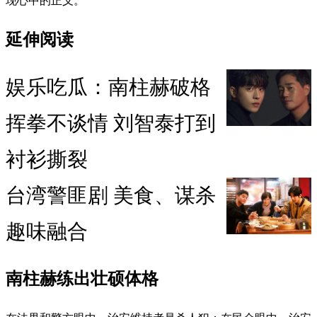
现心中的正义。
延伸阅读
娱乐吃瓜：南柱赫破格
挥拳不谈情 刘智泰打到
衬衫撕裂
台湾警匪剧 美食、谋杀
趣味融合
南柱赫练出壮硕体格