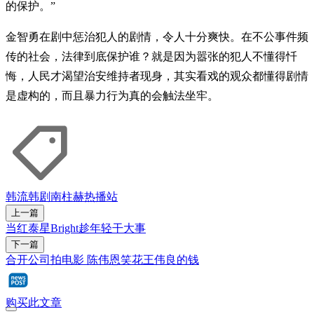
的保护。”
金智勇在剧中惩治犯人的剧情，令人十分爽快。在不公事件频
传的社会，法律到底保护谁？就是因为嚣张的犯人不懂得忏
悔，人民才渴望治安维持者现身，其实看戏的观众都懂得剧情
是虚构的，而且暴力行为真的会触法坐牢。
韩流
韩剧
南柱赫
热播站
上一篇
当红泰星Bright趁年轻干大事
下一篇
合开公司拍电影 陈伟恩笑花王伟良的钱
购买此文章