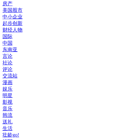
房产
美国股市
中小企业
起步创新
财经人物
国际
中国
东南亚
言论
社论
评论
交流站
漫画
娱乐
明星
影视
音乐
韩流
送礼
生活
壮龄go!