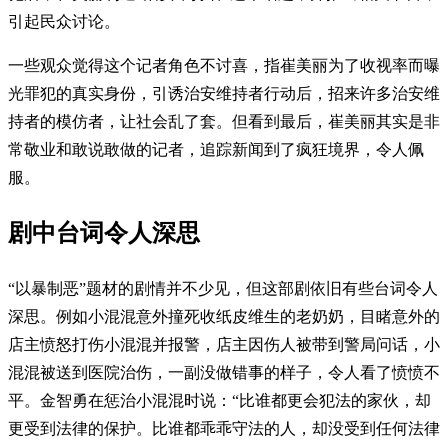
引起民众讨论。
一些观众觉得这个记者角色不讨喜，指崔美丽为了收视率而曝
光罪犯的真实身份，引诱治安维持者行动后，招来许多治安维
持者的模仿者，让社会乱了套。但看到最后，崔美丽其实是非
常敬业和敢说敢做的记者，追踪新闻到了疯狂境界，令人佩
服。
剧中台词令人深思
“以暴制恶”题材的剧情并不少见，但这部剧依旧有些台词令人
深思。例如小混混意外撞死收纸皮维生的老奶奶，目睹意外的
店主愤怒打伤小混混并报警，店主因伤人被带到警局问话，小
混混被送到医院治伤，一副没做错事的样子，令人看了愤愤不
平。金智勇在惩治小混混时说：“比谁都更会犯法的家伙，却
更受到法律的保护。比谁都乖乖守法的人，却没受到任何法律