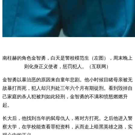
南柱赫的角色金智勇，白天是警校模范生（左图），周末晚上
则化身正义使者，惩罚犯人。（互联网）
金智勇以暴治恶的原因来自童年悲剧。他小时候目睹母亲被无
故暴打而死，犯人却只判处三年六个月有期徒刑。看到毁掉自
己家庭的杀人犯被判如此轻刑，金智勇的不满和愤怒燃燃升
起。
长大后，他找到当年的弑母仇人，将对方打死。之后他进入警
察大学，在学校能查看罪犯资料，从而走上暗黑英雄之路，实