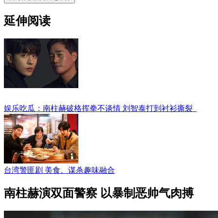
延伸阅读
娱乐吃瓜：南柱赫破格挥拳不谈情 刘智泰打到衬衫撕裂
台湾警匪剧 美食、谋杀趣味融合
南柱赫演双面警察 以暴制恶帅气肉搏