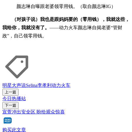
颜志琳自曝跟老婆领零用钱。（取自颜志琳IG）
（对孩子说）我也是跟妈妈要的（零用钱），我就这些，
我给你，我就没有了。
——动力火车颜志琳自揭老婆“管财
政”，自己领零用钱。
明星
大声说
Selina
李孝利
动力火车
上一篇
今日热播站
下一篇
宣萱冲出安全区 盼给观众惊喜
购买此文章