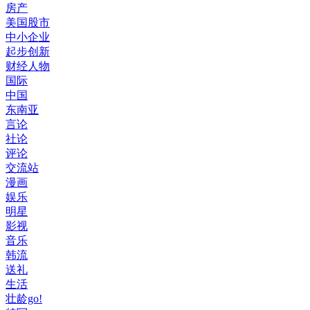
房产
美国股市
中小企业
起步创新
财经人物
国际
中国
东南亚
言论
社论
评论
交流站
漫画
娱乐
明星
影视
音乐
韩流
送礼
生活
壮龄go!