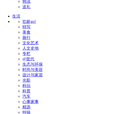
韩流
送礼
生活
壮龄go!
特写
美食
旅行
文化艺术
人文史地
专栏
@世代
生态与环保
时尚与美容
设计与家居
光影
科玩
科普
汽车
心事家事
精选
特辑