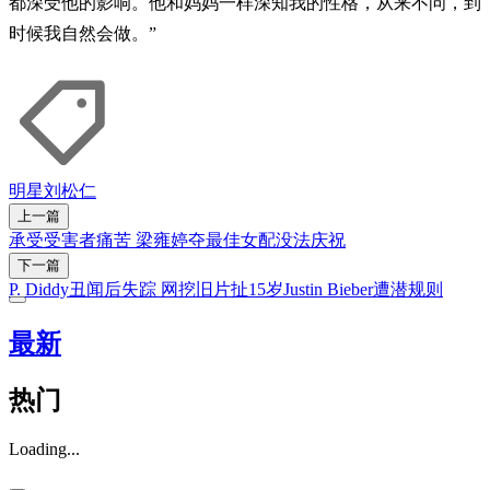
都深受他的影响。他和妈妈一样深知我的性格，从来不问，到
时候我自然会做。”
明星
刘松仁
上一篇
承受受害者痛苦 梁雍婷夺最佳女配没法庆祝
下一篇
P. Diddy丑闻后失踪 网挖旧片扯15岁Justin Bieber遭潜规则
最新
热门
Loading...