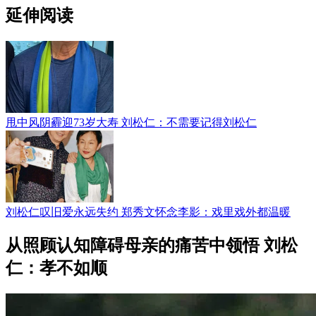
延伸阅读
甩中风阴霾迎73岁大寿 刘松仁：不需要记得刘松仁
刘松仁叹旧爱永远失约 郑秀文怀念李影：戏里戏外都温暖
从照顾认知障碍母亲的痛苦中领悟 刘松
仁：孝不如顺