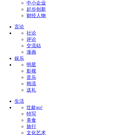
中小企业
起步创新
财经人物
言论
社论
评论
交流站
漫画
娱乐
明星
影视
音乐
韩流
送礼
生活
壮龄go!
特写
美食
旅行
文化艺术