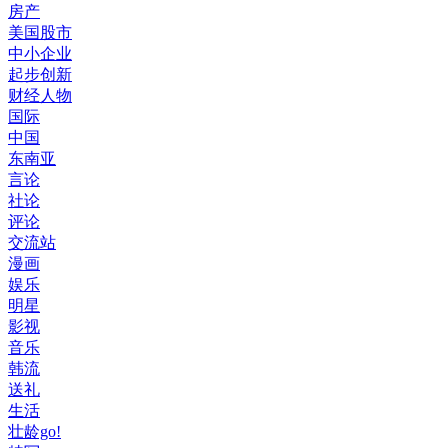
房产
美国股市
中小企业
起步创新
财经人物
国际
中国
东南亚
言论
社论
评论
交流站
漫画
娱乐
明星
影视
音乐
韩流
送礼
生活
壮龄go!