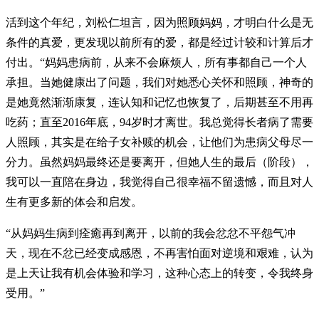
活到这个年纪，刘松仁坦言，因为照顾妈妈，才明白什么是无
条件的真爱，更发现以前所有的爱，都是经过计较和计算后才
付出。“妈妈患病前，从来不会麻烦人，所有事都自己一个人
承担。当她健康出了问题，我们对她悉心关怀和照顾，神奇的
是她竟然渐渐康复，连认知和记忆也恢复了，后期甚至不用再
吃药；直至2016年底，94岁时才离世。我总觉得长者病了需要
人照顾，其实是在给子女补赎的机会，让他们为患病父母尽一
分力。虽然妈妈最终还是要离开，但她人生的最后（阶段），
我可以一直陪在身边，我觉得自己很幸福不留遗憾，而且对人
生有更多新的体会和启发。
“从妈妈生病到痊癒再到离开，以前的我会忿忿不平怨气冲
天，现在不忿已经变成感恩，不再害怕面对逆境和艰难，认为
是上天让我有机会体验和学习，这种心态上的转变，令我终身
受用。”