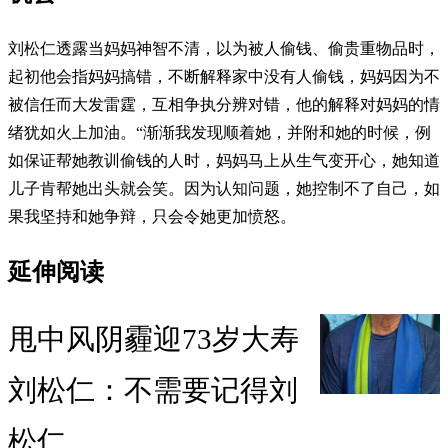
刘松仁透露当妈妈神智不清，以为被人偷钱、偷贵重物品时，
起初他会指妈妈搞错，不断解释家中没有人偷钱，妈妈因为不
被信任而大发雷霆，互相争执分辨对错，他的解释对妈妈的情
绪犹如火上加油。“渐渐我发现顺着她，并附和她的时候，例
如保证帮她教训偷钱的人时，妈妈马上从生气变开心，她知道
儿子肯帮她出头就会笑。因为认知问题，她控制不了自己，如
果我坚持和她争辩，只会令她更加愤怒。
延伸阅读
甩中风阴霾迎73岁大寿
刘松仁：不需要记得刘
松仁