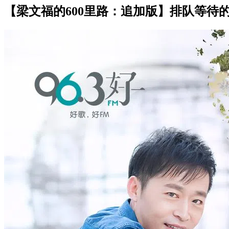
【梁文福的600里路：追加版】排队等待