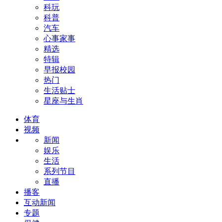
科玩
科普
汽车
心事家事
精选
特辑
早报校园
热门
生活贴士
星座与生肖
体育
视频
新闻
娱乐
生活
系列节目
直播
播客
互动新闻
专题