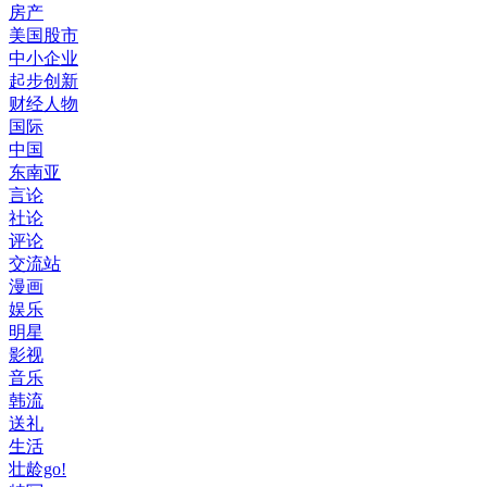
房产
美国股市
中小企业
起步创新
财经人物
国际
中国
东南亚
言论
社论
评论
交流站
漫画
娱乐
明星
影视
音乐
韩流
送礼
生活
壮龄go!