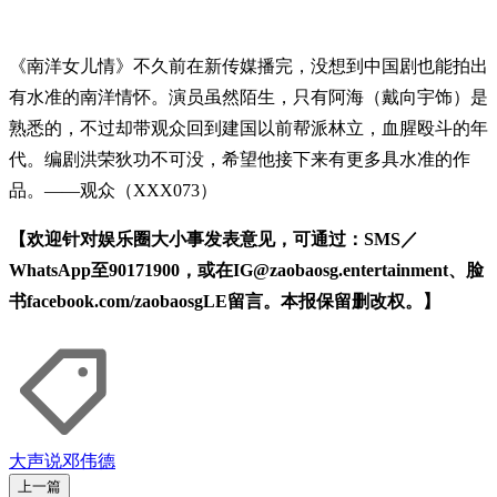
《南洋女儿情》不久前在新传媒播完，没想到中国剧也能拍出
有水准的南洋情怀。演员虽然陌生，只有阿海（戴向宇饰）是
熟悉的，不过却带观众回到建国以前帮派林立，血腥殴斗的年
代。编剧洪荣狄功不可没，希望他接下来有更多具水准的作
品。——观众（XXX073）
【欢迎针对娱乐圈大小事发表意见，可通过：SMS／
WhatsApp至90171900，或在IG@zaobaosg.entertainment、脸
书facebook.com/zaobaosgLE留言。本报保留删改权。】
大声说
邓伟德
上一篇