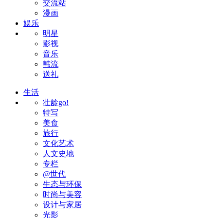
交流站
漫画
娱乐
明星
影视
音乐
韩流
送礼
生活
壮龄go!
特写
美食
旅行
文化艺术
人文史地
专栏
@世代
生态与环保
时尚与美容
设计与家居
光影