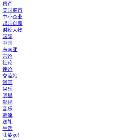
房产
美国股市
中小企业
起步创新
财经人物
国际
中国
东南亚
言论
社论
评论
交流站
漫画
娱乐
明星
影视
音乐
韩流
送礼
生活
壮龄go!