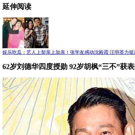
延伸阅读
娱乐吃瓜：艺人上契亲上加亲！张学友感动沈殿霞 汪明荃力挺
62岁刘德华四度授勋 92岁胡枫“三不”获