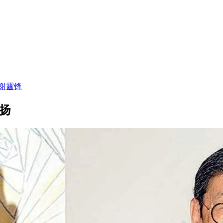
谢霆锋
表扬