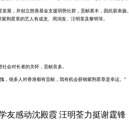
发展，并创立慈善基金支援弱势社群，贡献甚丰，因此获表扬。刘
曾获紫荆星章的艺人有成龙、周润发、汪明荃及黎明等。
进社会对长者的关怀，贡献良多。
愧，很多人对香港都有贡献，我有机会获铜紫荆星章是幸运。”
学友感动沈殿霞 汪明荃力挺谢霆锋