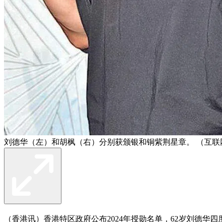
刘德华（左）和胡枫（右）分别获颁银和铜紫荆星章。 （互联
（香港讯）香港特区政府公布2024年授勋名单，62岁刘德