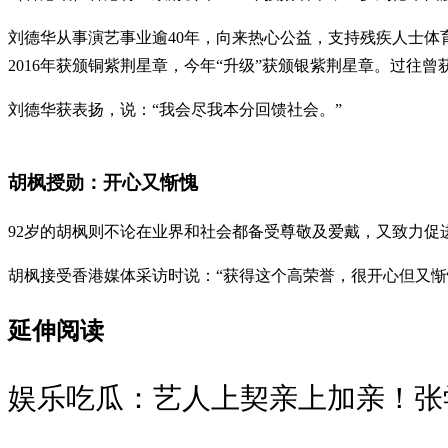
刘德华从事演艺事业逾40年，向来热心公益，支持残疾人士体育
2016年获颁铜紫荆星章，今年“升级”获颁银紫荆星章。过往
刘德华获表扬，说：“我会尽我本分回馈社会。”
胡枫授勋：开心又惭愧
92岁的胡枫则不论在业界和社会都备受尊敬及爱戴，又致力促
胡枫接受香港媒体采访时说：“获得这个高荣誉，很开心但又惭
延伸阅读
娱乐吃瓜：艺人上契亲上加亲！张