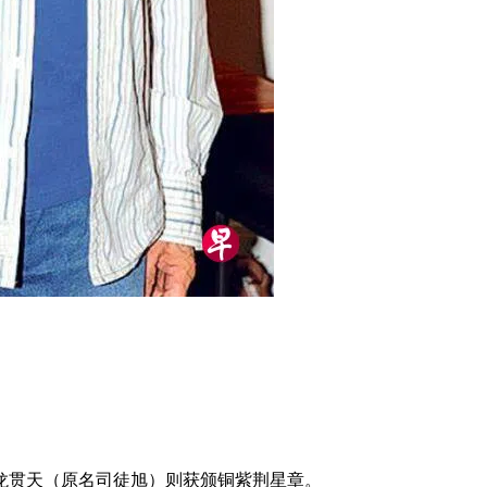
员龙贯天（原名司徒旭）则获颁铜紫荆星章。