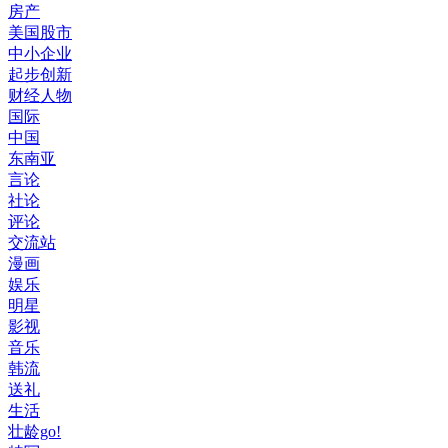
房产
美国股市
中小企业
起步创新
财经人物
国际
中国
东南亚
言论
社论
评论
交流站
漫画
娱乐
明星
影视
音乐
韩流
送礼
生活
壮龄go!