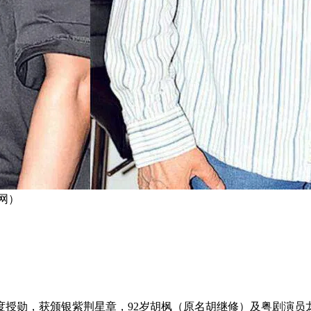
网）
华四度授勋，获颁银紫荆星章，92岁胡枫（原名胡继修）及粤剧演