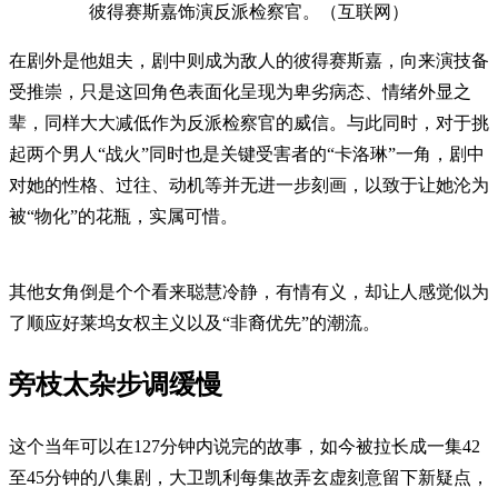
彼得赛斯嘉饰演反派检察官。（互联网）
在剧外是他姐夫，剧中则成为敌人的彼得赛斯嘉，向来演技备
受推崇，只是这回角色表面化呈现为卑劣病态、情绪外显之
辈，同样大大减低作为反派检察官的威信。与此同时，对于挑
起两个男人“战火”同时也是关键受害者的“卡洛琳”一角，剧中
对她的性格、过往、动机等并无进一步刻画，以致于让她沦为
被“物化”的花瓶，实属可惜。
其他女角倒是个个看来聪慧冷静，有情有义，却让人感觉似为
了顺应好莱坞女权主义以及“非裔优先”的潮流。
旁枝太杂步调缓慢
这个当年可以在127分钟内说完的故事，如今被拉长成一集42
至45分钟的八集剧，大卫凯利每集故弄玄虚刻意留下新疑点，