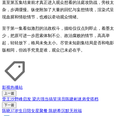
直至第五集结束前才真正进入观众想看的法庭攻防战，旁枝太
杂，步调缓慢。纵使附加了大量的回忆与妄想情境，渲染式呈
现血腥和情欲情节，也难以牵动观众情绪。
至于第一集看似激烈的法政权斗，描绘仅仅点到即止，着墨太
少，把原可进一步思索体制不公、政治腐败的情节，高高举
起，轻轻放下，格局未免太小。尽管未知剧集结局是否和电影
版相同，但凶手究竟是谁，观众已未必在乎。
影视
热播站
上一篇
受王沙野峰启发 梁志强当搞笑演员陈建彬迷弟变搭档
下一篇
陈晓37岁生日陪女星聚餐 陈妍希沉默无祝福