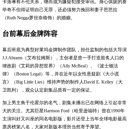
卡洛琳有不伦关系，继而成为嫌疑犯接受审讯。身心俱疲的赛
毕奇不但得证明自己无罪，还必须努力挽回和妻子芭芭拉
（Ruth Negga萝丝奈格饰）的婚姻。
台前幕后金牌阵容
幕后班底为典型好莱坞金牌制作团队，担任监制的包括大导演
J.J.Abrams（艾布拉姆斯），主创者是曾一手打造脍炙人口的
律政剧《艾莉的异想世界》（Ally McBeal）、《波士顿法
律》（Boston Legal）等，并在近年以女性悬疑剧《大小谎
言》（Big Little Lies）维持声势的制作人David E. Kelley（大
卫凯利），观众认定剧集品质有一定的保证。
加上男主角于伦霍尔的名气，剧集未播出已在网络上引起非常
大的关注。尤其巨星Harrison Ford（哈里逊福特）曾在1990年
主演叫好又叫座的同名电影版，影片还登上当年全球电影最高
票房榜第八名，大家对新版本理所当然寄予厚望。