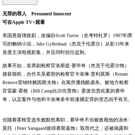
无罪的罪人 Presumed Innocent
可在Apple TV+观看
美国悬疑律政剧，改编自Scott Turow（史考特杜罗）1987年撰
写的畅销小说，Jake Gyllenhaal（杰克于伦霍尔）从影33年来
首度主演电视影集，并且同时担任监制。
故事开始，首席副检察官洛斯提·赛毕奇（杰克于伦霍尔饰）
接获噩耗，合作关系紧密的检察官卡洛琳·普利莫斯（Renate
Reinsve雷纳特赖因斯夫饰）在寓所遭残酷虐杀。被地方检察
官雷蒙·霍根（Bill Camp比尔坎普饰）委派负责此案的赛毕
奇，认定案件与他和卡洛琳多年前逮捕定罪的变态凶手有关。
但随着霍根竞选失败黯然离职，赛毕奇不但被敌视他的汤米·
莫托（Peter Sarsgaard彼得赛斯嘉饰）取而代之，还被揭露和