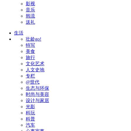
影视
音乐
韩流
送礼
生活
壮龄go!
特写
美食
旅行
文化艺术
人文史地
专栏
@世代
生态与环保
时尚与美容
设计与家居
光影
科玩
科普
汽车