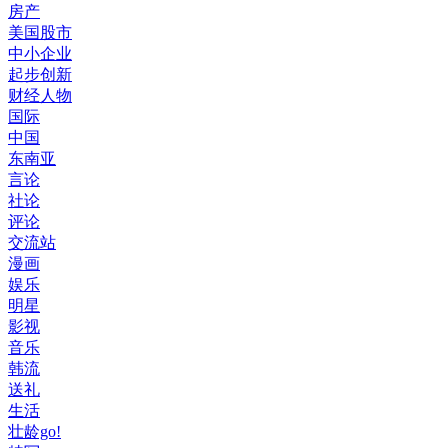
房产
美国股市
中小企业
起步创新
财经人物
国际
中国
东南亚
言论
社论
评论
交流站
漫画
娱乐
明星
影视
音乐
韩流
送礼
生活
壮龄go!