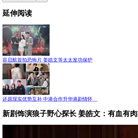
延伸阅读
容启航首拍恐怖片 姜皓文等太太发功保护
还原现实优势互补 中港合作升华港剧情怀
新剧饰演狼子野心探长 姜皓文：有血有