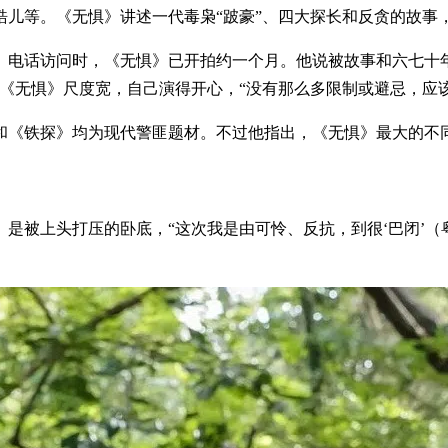
儿等。《无惧》讲述一代毒枭“跛豪”、四大探长和反贪的故事
》电话访问时，《无惧》已开拍约一个月。他说被故事和六七十
《无惧》尺度宽，自己演得开心，“没有那么多限制或避忌，应
和《铁探》均为现代警匪题材。不过他指出，《无惧》最大的不
是被上头打压的卧底，“这次我是由可怜、反抗，到很‘巴闭’