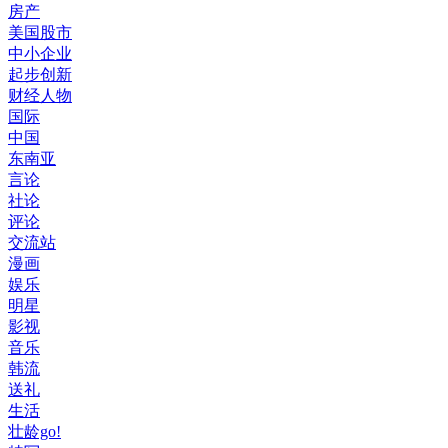
房产
美国股市
中小企业
起步创新
财经人物
国际
中国
东南亚
言论
社论
评论
交流站
漫画
娱乐
明星
影视
音乐
韩流
送礼
生活
壮龄go!