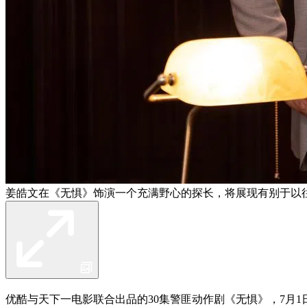
姜皓文在《无惧》饰演一个充满野心的探长，将展现有别于以
优酷与天下一电影联合出品的30集警匪动作剧《无惧》，7月