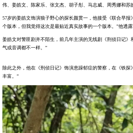
伟、姜皓文、陈家乐、张文杰、胡子彤、马志威、周秀娜和苏皓
57岁的姜皓文饰演狼子野心的探长颜贯一，他接受《联合早报
个版本，但我觉得这次是最贴近真实故事的一个版本。”他透露
姜皓文对警匪剧并不陌生，前几年主演的无线剧《刑侦日记》
气或音调都不一样。”
除此之外，他在《刑侦日记》饰演患躁郁症的警察，在《铁探》
丰富。”