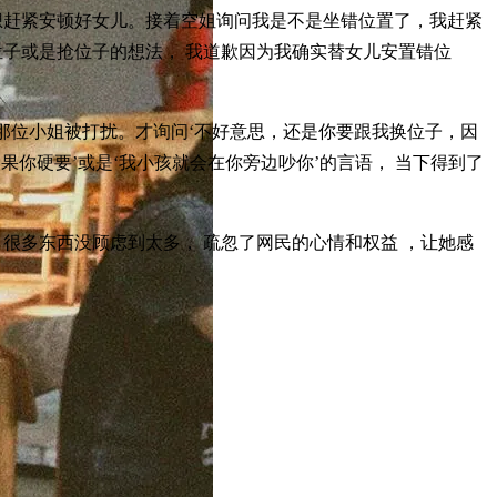
想赶紧安顿好女儿。接着空姐询问我是不是坐错位置了，我赶紧
子或是抢位子的想法， 我道歉因为我确实替女儿安置错位
那位小姐被打扰。才询问‘不好意思，还是你要跟我换位子，因
如果你硬要’或是‘我小孩就会在你旁边吵你’的言语， 当下得到了
很多东西没顾虑到太多， 疏忽了网民的心情和权益 ，让她感