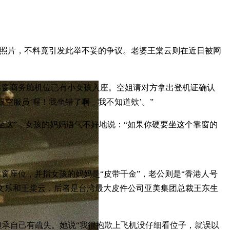
互亲的照片，不料竟引发此举不妥的争议。老婆王棠云则在近日被网
靠窗商务舱机位已有小女孩入座。空姐请对方拿出登机证确认
空服员‘喔！我坐错了啊，我不知道欸’。”
坐这”，女孩的妈妈语气不好地说：“如果你硬要坐这个靠窗的
窗座位，并指女孩的妈妈是“皮带千金”，老公则是“香港人号
到余文乐和王棠云，后者是台湾最大皮件公司亚美集团总裁王东生
坦承自己有疏失。她说“我很抱歉上飞机没仔细看位子，就误以