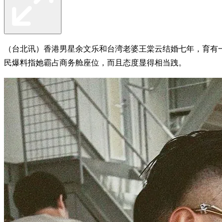
（台北讯）香港男星余文乐和台湾老婆王棠云结婚七年，育有一对
民爆料指她霸占商务舱座位，而且态度显得相当跩。