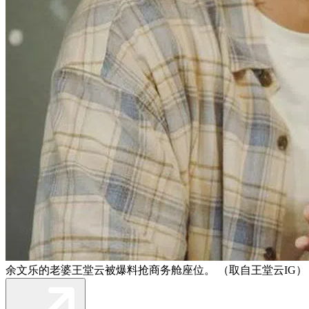
余文乐的老婆王堂云被爆料抢商务舱座位。 （取自王堂云IG）