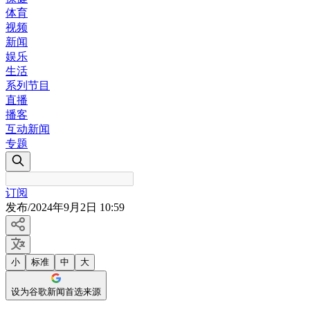
体育
视频
新闻
娱乐
生活
系列节目
直播
播客
互动新闻
专题
订阅
发布
/
2024年9月2日 10:59
小
标准
中
大
设为谷歌新闻首选来源