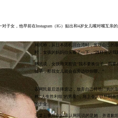
子女，他早前在Instagram（IG）贴出和4岁女儿嘴对嘴
网民称，从日本搭机回台湾时，发现自己的
时，女孩的妈妈抬头看了一下，“跩样告诉我跟
网民说，女孩用哭腔说“我不要换位子，我要
位子，那我女儿就会在旁边吵你啰。”
该网民最后选择退让，放弃自己特地订购的靠
称‘’人生胜利组’的男星”，马上令人联想
的千金。
王棠云事后在IG承认网民说的是她，并道歉