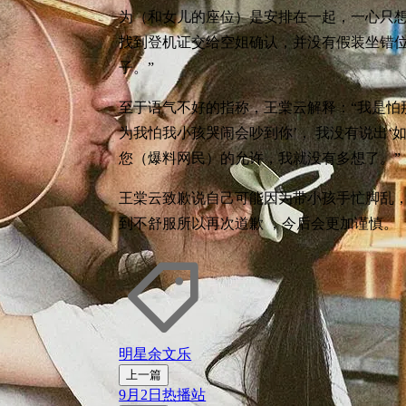
为（和女儿的座位）是安排在一起，一心只
找到登机证交给空姐确认，并没有假装坐错位
子。”
至于语气不好的指称，王棠云解释：“我是怕
为我怕我小孩哭闹会吵到你’， 我没有说出‘
您（爆料网民）的允许，我就没有多想了。”
王棠云致歉说自己可能因为带小孩手忙脚乱，
到不舒服所以再次道歉 ，今后会更加谨慎。
明星
余文乐
上一篇
9月2日热播站