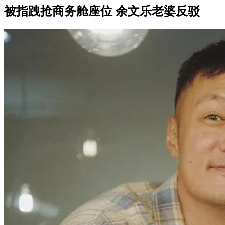
被指跩抢商务舱座位 余文乐老婆反驳