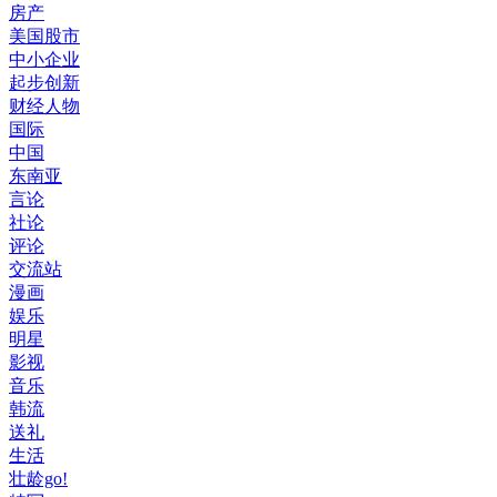
房产
美国股市
中小企业
起步创新
财经人物
国际
中国
东南亚
言论
社论
评论
交流站
漫画
娱乐
明星
影视
音乐
韩流
送礼
生活
壮龄go!