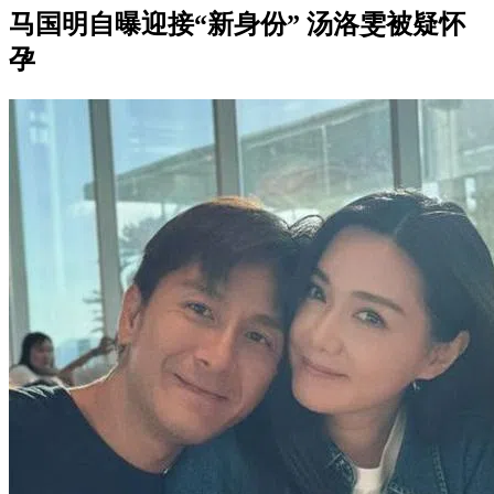
马国明自曝迎接“新身份” 汤洛雯被疑怀
孕