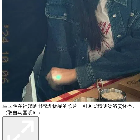
马国明在社媒晒出整理物品的照片，引网民猜测汤洛雯怀孕。
（取自马国明IG）