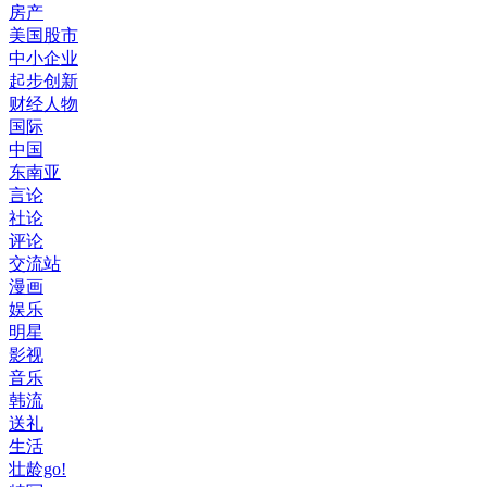
房产
美国股市
中小企业
起步创新
财经人物
国际
中国
东南亚
言论
社论
评论
交流站
漫画
娱乐
明星
影视
音乐
韩流
送礼
生活
壮龄go!