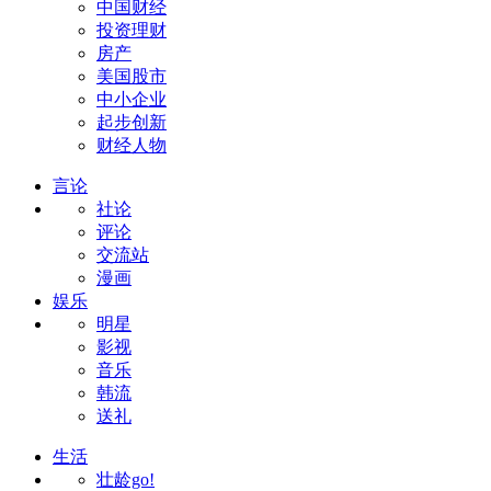
中国财经
投资理财
房产
美国股市
中小企业
起步创新
财经人物
言论
社论
评论
交流站
漫画
娱乐
明星
影视
音乐
韩流
送礼
生活
壮龄go!