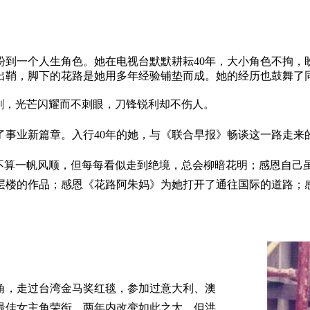
盼到一个人生角色。她在电视台默默耕耘40年，大小角色不拘，
于出鞘，脚下的花路是她用多年经验铺垫而成。她的经历也鼓舞了
好剑，光芒闪耀而不刺眼，刀锋锐利却不伤人。
了事业新篇章。入行40年的她，与《联合早报》畅谈这一路走来
虽不算一帆风顺，但每每看似走到绝境，总会柳暗花明；感恩自己
层楼的作品；感恩《花路阿朱妈》为她打开了通往国际的道路；
角，走过台湾金马奖红毯，参加过意大利、澳
最佳女主角荣衔。两年内改变如此之大，但洪