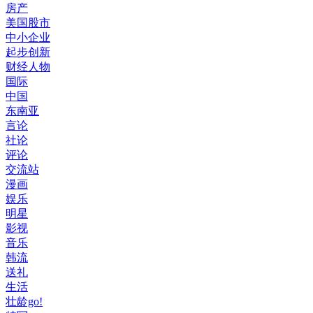
房产
美国股市
中小企业
起步创新
财经人物
国际
中国
东南亚
言论
社论
评论
交流站
漫画
娱乐
明星
影视
音乐
韩流
送礼
生活
壮龄go!