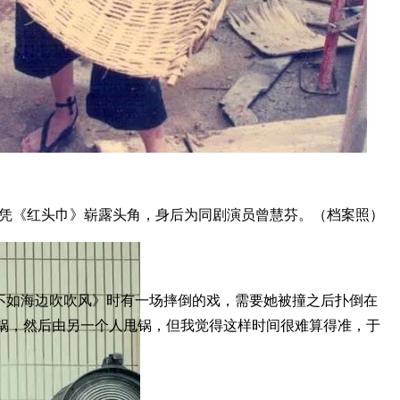
凭《红头巾》崭露头角，身后为同剧演员曾慧芬。（档案照）
不如海边吹吹风》时有一场摔倒的戏，需要她被撞之后扑倒在
锅，然后由另一个人甩锅，但我觉得这样时间很难算得准，于