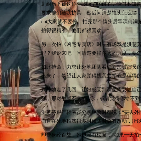
剧组当下被这位“阿朱妈”吓到了，他们不知
要求他们给我护具，然后问清楚镜头怎么摆
cut大家就不要停。拍完那个镜头后导演何润
拍得很精准，他们都很喜欢。”
另一次拍《凶宅专卖店》时，有场戏是洪慧芳
吗？我说来吧！问清楚要撞多大的力度，要怎
如此搏命，力求让外地团队看到新加坡演员的
出来了，希望让人家觉得找我去拍戏是值得的
到外地走了几回，让她感受到演员需要让自己
强，那对手就不会‘压’你，或者觉得你给不到
洪慧芬跟年轻演员分享经验时都说：“要去外
而且在外地拍戏很多时候随时会有改动，所以
即使身经百战，她也没有松懈，“如果一天拍