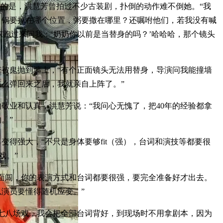
道的是，洪慧芳曾拍过不少古装剧，扑倒的动作难不倒她。“我
，锅要掉在哪个位置，粥要撒在哪里？还嘱咐他们，若我没有喊
东跑过来问我：‘奶奶你以前是当替身的吗？’哈哈哈，那个镜头
被鬼抛到墙上，“有个正面镜头无法用替身，导演问我能撞墙
么弹回来之后，我就亲自上阵了。”
敬业和认真，洪慧芳说：“我问心无愧了，把40年的经验都拿
。”
变得强大，“不只是身体要够fit（强），台词和演技等都要很
戏。”
面闯，你的表演方式和台词都要很强，要完全准备好才出去。
演员要懂得随机应变。”
七八场戏，我会把全部台词背好，到现场时不用拿剧本，因为