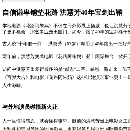
自信谦卑铺垫花路 洪慧芳40年宝剑出鞘
本地电影《花路阿朱妈》不仅在海外影展上扬威，也让洪慧芳
了更多机会，演艺事业走出国门。如今，磨了40年的宝剑终
古人说“十年磨一剑”，洪慧芳（63岁）却用了40年磨出一把
两年前，洪慧芳凭着电影《花路阿朱妈》登上国际舞台，掀开
访问中洪慧芳重复得最多的是“感恩”二字。感恩一路走来，
《百岁大吉》和电影《花路阿朱妈》这些让她演艺事业更上一
人生滋味。
与外地演员碰撞新火花
人一旦懂得感恩，就会懂得谦卑。眼前的洪慧芳当上电影女主
大利亚和韩国等地的国际影展，更获得第八届亚洲国际电影节