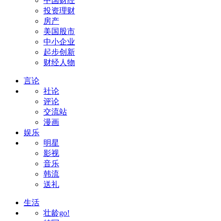
中国财经
投资理财
房产
美国股市
中小企业
起步创新
财经人物
言论
社论
评论
交流站
漫画
娱乐
明星
影视
音乐
韩流
送礼
生活
壮龄go!