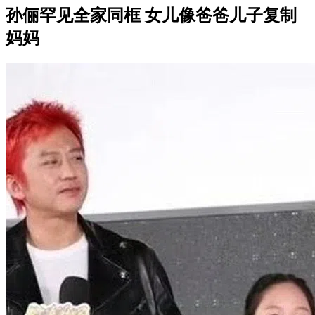
孙俪罕见全家同框 女儿像爸爸儿子复制
妈妈