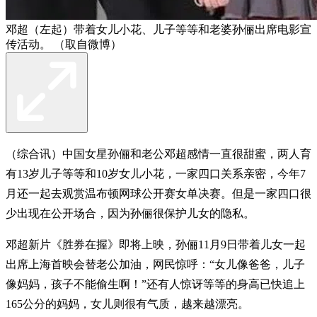
邓超（左起）带着女儿小花、儿子等等和老婆孙俪出席电影宣
传活动。 （取自微博）
（综合讯）中国女星孙俪和老公邓超感情一直很甜蜜，两人育
有13岁儿子等等和10岁女儿小花，一家四口关系亲密，今年7
月还一起去观赏温布顿网球公开赛女单决赛。但是一家四口很
少出现在公开场合，因为孙俪很保护儿女的隐私。
邓超新片《胜券在握》即将上映，孙俪11月9日带着儿女一起
出席上海首映会替老公加油，网民惊呼：“女儿像爸爸，儿子
像妈妈，孩子不能偷生啊！”还有人惊讶等等的身高已快追上
165公分的妈妈，女儿则很有气质，越来越漂亮。