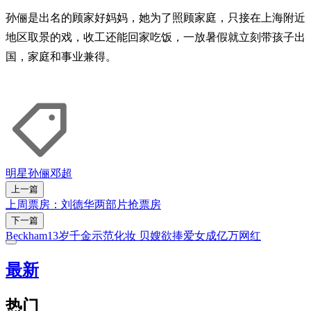
孙俪是出名的顾家好妈妈，她为了照顾家庭，只接在上海附近
地区取景的戏，收工还能回家吃饭，一放暑假就立刻带孩子出
国，家庭和事业兼得。
明星
孙俪
邓超
上一篇
上周票房：刘德华两部片抢票房
下一篇
Beckham13岁千金示范化妆 贝嫂欲捧爱女成亿万网红
最新
热门