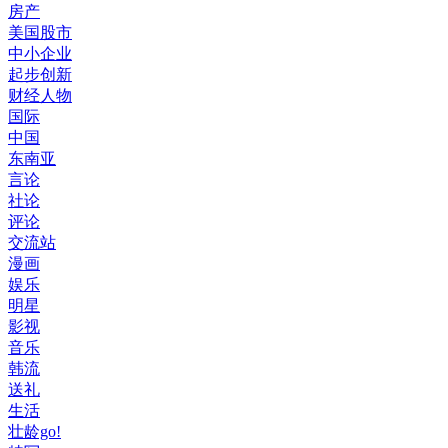
房产
美国股市
中小企业
起步创新
财经人物
国际
中国
东南亚
言论
社论
评论
交流站
漫画
娱乐
明星
影视
音乐
韩流
送礼
生活
壮龄go!