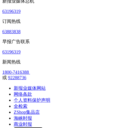
新报业媒体总机
63196319
订阅热线
63883838
早报广告联系
63196319
新闻热线
1800-7416388
或
92288736
新报业媒体网站
网络条款
个人资料保护声明
全检索
ZShop集品店
海峡时报
商业时报