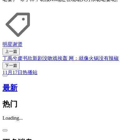
明星
谢贤
上一篇
丁禹兮虞书欣新剧没吻戏挨轰 网：就像火锅没有辣椒
下一篇
11月17日热播站
最新
热门
Loading...