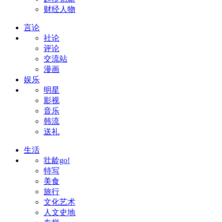
财经人物
言论
社论
评论
交流站
漫画
娱乐
明星
影视
音乐
韩流
送礼
生活
壮龄go!
特写
美食
旅行
文化艺术
人文史地