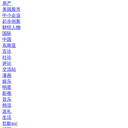
房产
美国股市
中小企业
起步创新
财经人物
国际
中国
东南亚
言论
社论
评论
交流站
漫画
娱乐
明星
影视
音乐
韩流
送礼
生活
壮龄go!