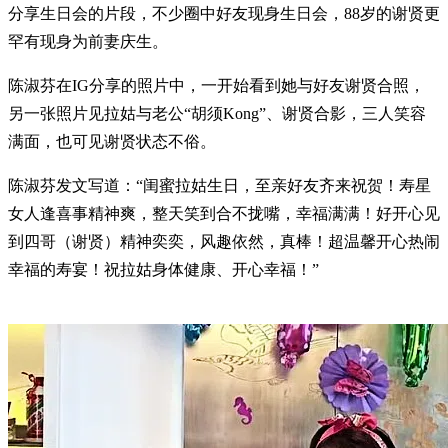
分享生日会的片段，不少圈中好友现身生日会，88岁的谢贤更
罕有现身为前妻庆生。
陈淑芬在IG分享的照片中，一开始看到她与好友谢贤合照，
另一张照片见拉姑与老公“胡须Kong”、谢贤合影，三人笑容
满面，也可见谢贤状态不俗。
陈淑芬发文写道：“闺蜜拉姑生日，至亲好友齐来祝贺！寿星
女人逢喜事精神爽，整天笑到合不拢嘴，幸福满满！好开心见
到四哥（谢贤）精神奕奕，风趣依然，真棒！超温馨开心热闹
幸福的寿宴！祝拉姑身体健康、开心幸福！”