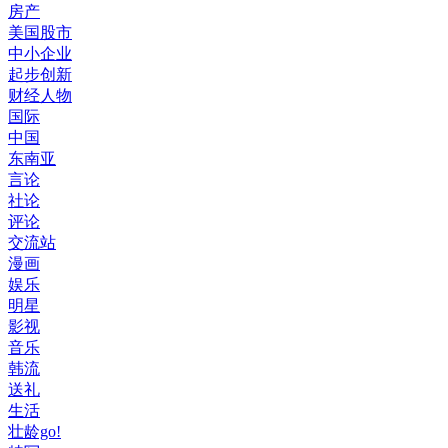
房产
美国股市
中小企业
起步创新
财经人物
国际
中国
东南亚
言论
社论
评论
交流站
漫画
娱乐
明星
影视
音乐
韩流
送礼
生活
壮龄go!