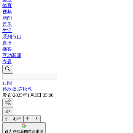
体育
视频
新闻
娱乐
生活
系列节目
直播
播客
互动新闻
专题
订阅
蔡欣盈
,
陈秋雁
发布
/
2025年1月2日 05:00
小
标准
中
大
设为谷歌新闻首选来源