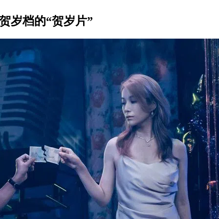
贺岁档的“贺岁片”