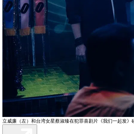
立威廉（左）和台湾女星蔡淑臻在犯罪喜剧片《我们一起发》碰