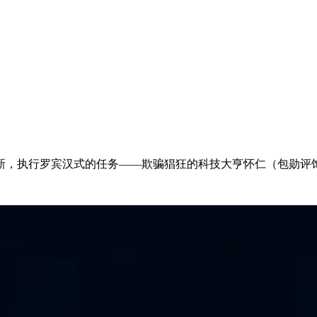
新，执行罗宾汉式的任务——欺骗猖狂的科技大亨怀仁（包勋评