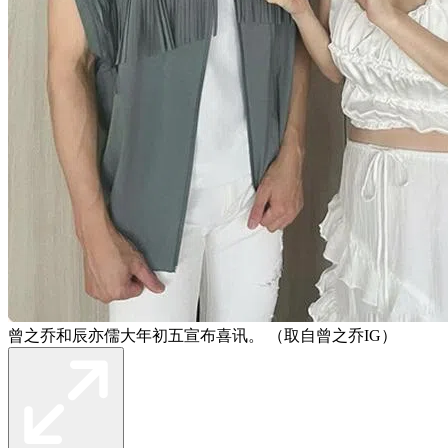
曾之乔和辰亦儒大年初五宣布喜讯。 （取自曾之乔IG）