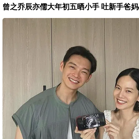
曾之乔辰亦儒大年初五晒小手 吐新手爸妈