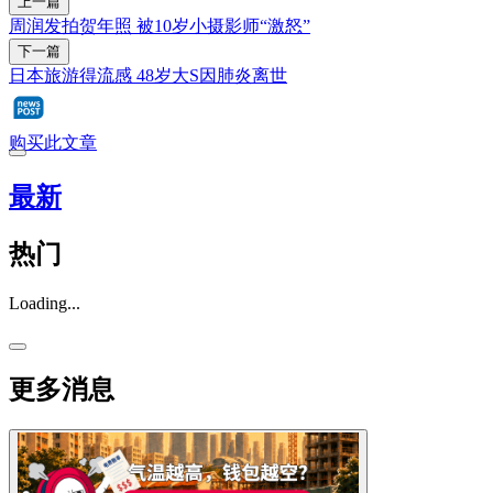
上一篇
周润发拍贺年照 被10岁小摄影师“激怒”
下一篇
日本旅游得流感 48岁大S因肺炎离世
购买此文章
最新
热门
Loading...
更多消息