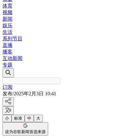
体育
视频
新闻
娱乐
生活
系列节目
直播
播客
互动新闻
专题
订阅
发布
/
2025年2月3日 10:41
小
标准
中
大
设为谷歌新闻首选来源