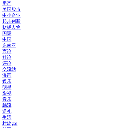
房产
美国股市
中小企业
起步创新
财经人物
国际
中国
东南亚
言论
社论
评论
交流站
漫画
娱乐
明星
影视
音乐
韩流
送礼
生活
壮龄go!